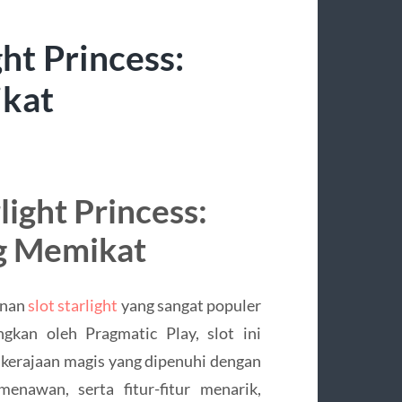
ht Princess:
ikat
light Princess:
g Memikat
inan
slot starlight
yang sangat populer
gkan oleh Pragmatic Play, slot ini
 kerajaan magis yang dipenuhi dengan
enawan, serta fitur-fitur menarik,