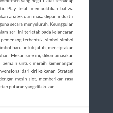
 komitmen yang begitu kuat terhadap
matic Play telah membuktikan bahwa
kan arsitek dari masa depan industri
guna secara menyeluruh. Keunggulan
lam seri ini terletak pada kelancaran
i pemenang terbentuk, simbol-simbol
imbol baru untuk jatuh, menciptakan
han. Mekanisme ini, dikombinasikan
an pemain untuk meraih kemenangan
ensional dari kiri ke kanan. Strategi
 dengan mesin slot, memberikan rasa
tiap putaran yang dilakukan.