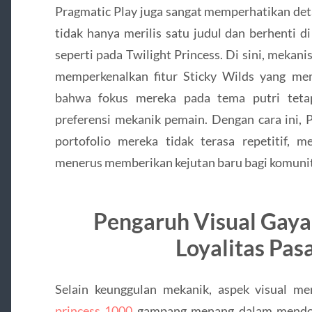
Pragmatic Play juga sangat memperhatikan de
tidak hanya merilis satu judul dan berhenti di
seperti pada Twilight Princess. Di sini, meka
memperkenalkan fitur Sticky Wilds yang me
bahwa fokus mereka pada tema putri tetap 
preferensi mekanik pemain. Dengan cara ini, 
portofolio mereka tidak terasa repetitif, m
menerus memberikan kejutan baru bagi komunit
Pengaruh Visual Gay
Loyalitas Pas
Selain keunggulan mekanik, aspek visual me
princess 1000
gampang menang dalam mendomi