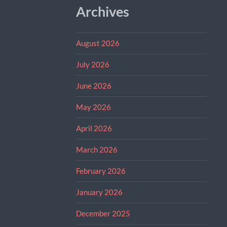
Archives
August 2026
July 2026
June 2026
May 2026
April 2026
March 2026
February 2026
January 2026
December 2025