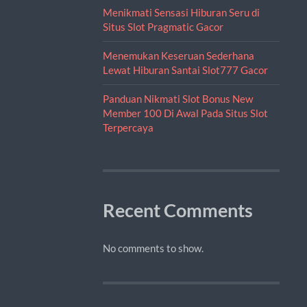
Menikmati Sensasi Hiburan Seru di
Situs Slot Pragmatic Gacor
Menemukan Keseruan Sederhana
Lewat Hiburan Santai Slot777 Gacor
Panduan Nikmati Slot Bonus New
Member 100 Di Awal Pada Situs Slot
Terpercaya
Recent Comments
No comments to show.