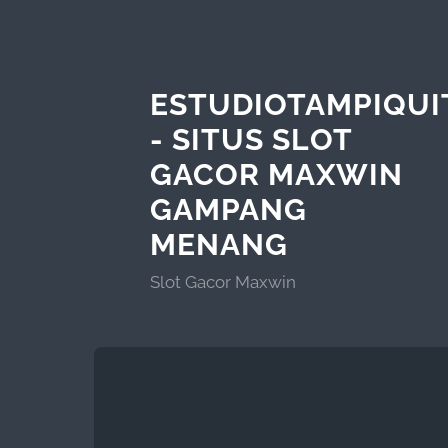
ESTUDIOTAMPIQUI
- SITUS SLOT
GACOR MAXWIN
GAMPANG
MENANG
Slot Gacor Maxwin