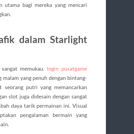
han utama bagi mereka yang mencari
gkan.
fik dalam Starlight
ng sangat memukau.
login pusatgame
g malam yang penuh dengan bintang-
pat seorang putri yang memancarkan
an slot juga didesain dengan sangat
ah daya tarik permainan ini. Visual
iptakan pengalaman bermain yang
ain.