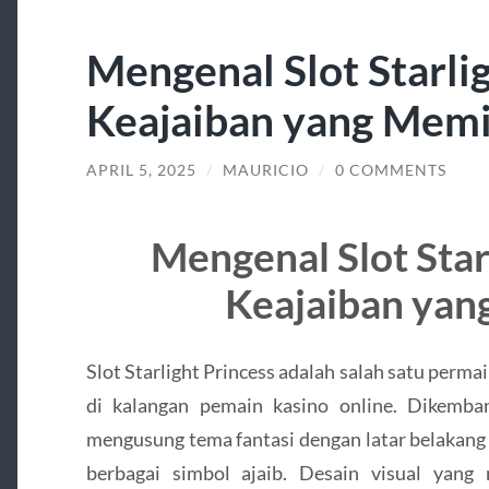
Mengenal Slot Starlig
Keajaiban yang Mem
APRIL 5, 2025
/
MAURICIO
/
0 COMMENTS
Mengenal Slot Star
Keajaiban yan
Slot Starlight Princess adalah salah satu perma
di kalangan pemain kasino online. Dikemban
mengusung tema fantasi dengan latar belakang
berbagai simbol ajaib. Desain visual yang m