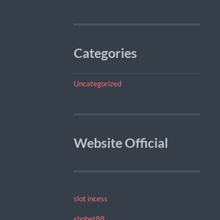
Categories
Uncategorized
Website Official
slot incess
sbobet88