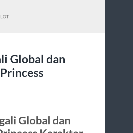
SLOT
li Global dan
 Princess
i
gali Global dan
 Princess Karakter