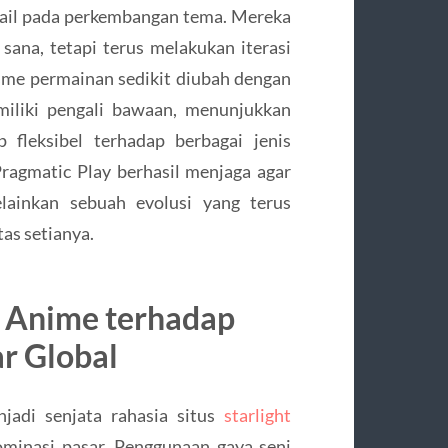
tail pada perkembangan tema. Mereka
 sana, tetapi terus melakukan iterasi
nisme permainan sedikit diubah dengan
miliki pengali bawaan, menunjukkan
fleksibel terhadap berbagai jenis
Pragmatic Play berhasil menjaga agar
elainkan sebuah evolusi yang terus
as setianya.
a Anime terhadap
ar Global
njadi senjata rahasia situs
starlight
nasi pasar. Penggunaan gaya seni