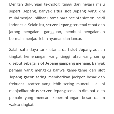
Dengan dukungan teknologi tinggi dari negara maju
seperti Jepang, banyak
situs slot Jepang
yang kini
mulai menjadi pilihan utama para pecinta slot online di
Indonesia. Selain itu,
server Jepang
terkenal cepat dan
jarang mengalami gangguan, membuat pengalaman
bermain menjadi lebih nyaman dan lancar.
Salah satu daya tarik utama dari
slot Jepang
adalah
tingkat kemenangan yang tinggi atau yang sering
disebut sebagai
slot Jepang gampang menang
. Banyak
pemain yang mengaku bahwa game-game dari
slot
Jepang gacor
sering memberikan jackpot besar dan
frekuensi scatter yang lebih sering muncul. Hal ini
menjadikan
situs server Jepang
semakin diminati oleh
pemain yang mencari keberuntungan besar dalam
waktu singkat.