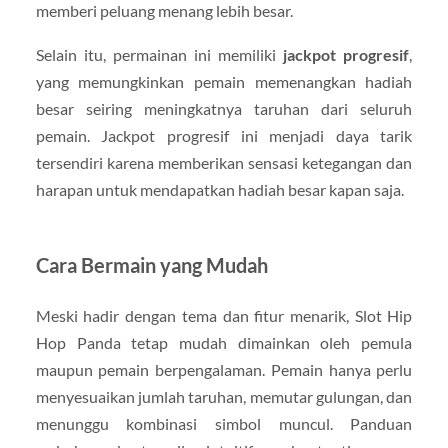
memberi peluang menang lebih besar.
Selain itu, permainan ini memiliki
jackpot progresif
,
yang memungkinkan pemain memenangkan hadiah
besar seiring meningkatnya taruhan dari seluruh
pemain. Jackpot progresif ini menjadi daya tarik
tersendiri karena memberikan sensasi ketegangan dan
harapan untuk mendapatkan hadiah besar kapan saja.
Cara Bermain yang Mudah
Meski hadir dengan tema dan fitur menarik, Slot Hip
Hop Panda tetap mudah dimainkan oleh pemula
maupun pemain berpengalaman. Pemain hanya perlu
menyesuaikan jumlah taruhan, memutar gulungan, dan
menunggu kombinasi simbol muncul. Panduan