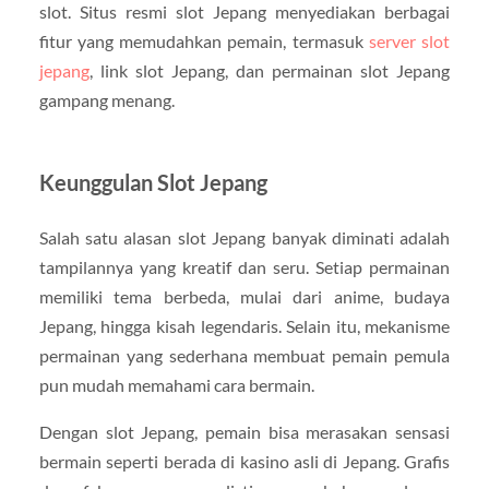
slot. Situs resmi slot Jepang menyediakan berbagai
fitur yang memudahkan pemain, termasuk
server slot
jepang
, link slot Jepang, dan permainan slot Jepang
gampang menang.
Keunggulan Slot Jepang
Salah satu alasan slot Jepang banyak diminati adalah
tampilannya yang kreatif dan seru. Setiap permainan
memiliki tema berbeda, mulai dari anime, budaya
Jepang, hingga kisah legendaris. Selain itu, mekanisme
permainan yang sederhana membuat pemain pemula
pun mudah memahami cara bermain.
Dengan slot Jepang, pemain bisa merasakan sensasi
bermain seperti berada di kasino asli di Jepang. Grafis