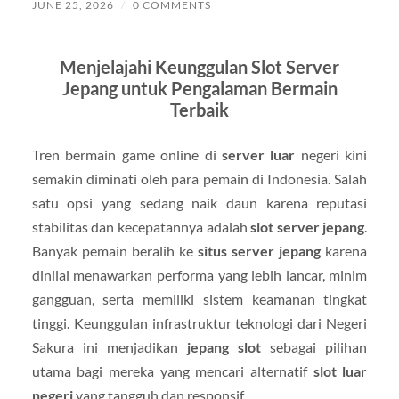
JUNE 25, 2026
/
0 COMMENTS
Menjelajahi Keunggulan Slot Server
Jepang untuk Pengalaman Bermain
Terbaik
Tren bermain game online di
server luar
negeri kini
semakin diminati oleh para pemain di Indonesia. Salah
satu opsi yang sedang naik daun karena reputasi
stabilitas dan kecepatannya adalah
slot server jepang
.
Banyak pemain beralih ke
situs server jepang
karena
dinilai menawarkan performa yang lebih lancar, minim
gangguan, serta memiliki sistem keamanan tingkat
tinggi. Keunggulan infrastruktur teknologi dari Negeri
Sakura ini menjadikan
jepang slot
sebagai pilihan
utama bagi mereka yang mencari alternatif
slot luar
negeri
yang tangguh dan responsif.