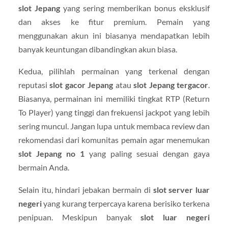
slot Jepang
yang sering memberikan bonus eksklusif
dan akses ke fitur premium. Pemain yang
menggunakan akun ini biasanya mendapatkan lebih
banyak keuntungan dibandingkan akun biasa.
Kedua, pilihlah permainan yang terkenal dengan
reputasi
slot gacor Jepang
atau
slot Jepang tergacor
.
Biasanya, permainan ini memiliki tingkat RTP (Return
To Player) yang tinggi dan frekuensi jackpot yang lebih
sering muncul. Jangan lupa untuk membaca review dan
rekomendasi dari komunitas pemain agar menemukan
slot Jepang no 1
yang paling sesuai dengan gaya
bermain Anda.
Selain itu, hindari jebakan bermain di
slot server luar
negeri
yang kurang terpercaya karena berisiko terkena
penipuan. Meskipun banyak
slot luar negeri