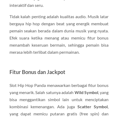
interaktif dan seru.
Tidak kalah penting adalah kualitas audio. Musik latar
bergaya hip hop dengan beat yang energik membuat
pemain seakan berada dalam dunia musik yang nyata.
Efek suara ketika menang atau memicu fitur bonus
menambah keseruan bermain, sehingga pemain bisa
merasa lebih terlibat dalam permainan.
Fitur Bonus dan Jackpot
Slot Hip Hop Panda menawarkan berbagai fitur bonus
yang menarik. Salah satunya adalah
Wild Symbol
, yang
bisa menggantikan simbol lain untuk menciptakan
kombinasi kemenangan. Ada juga
Scatter Symbol
,
yang dapat memicu putaran gratis (free spin) dan