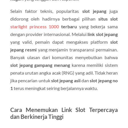
Selain faktor teknis, popularitas
slot jepang
juga
didorong oleh hadirnya berbagai pilihan
situs slot
starlight princess 1000
terbaru
yang bekerja sama
dengan provider internasional. Melalui
link slot jepang
yang valid, pemain dapat mengakses platform
slot
jepang resmi
yang menjamin transparansi permainan.
Banyak ulasan dari komunitas menyebutkan bahwa
slot jepang gampang menang
karena memiliki sistem
penata urutan angka acak (RNG) yang adil. Tidak heran
jika pencarian untuk
slot jepang asli
dan
slot jepang no
1
terus meningkat seiring berjalannya waktu.
Cara Menemukan Link Slot Terpercaya
dan Berkinerja Tinggi