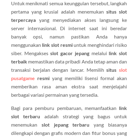
Untuk menikmati semua keunggulan tersebut, langkah
pertama yang krusial adalah menemukan
situs slot
terpercaya
yang menyediakan akses langsung ke
server internasional. Di internet saat ini beredar
banyak opsi, namun pastikan Anda hanya
menggunakan
link slot resmi
untuk menghindari risiko
siber. Mengakses
slot gacor jepang
melalui
link slot
terbaik
memastikan data pribadi Anda tetap aman dan
transaksi berjalan dengan lancar. Memilih
situs
slot
pusatgame
resmi
yang memiliki lisensi formal akan
memberikan rasa aman ekstra saat menjelajahi
berbagai variasi permainan yang tersedia.
Bagi para pemburu pembaruan, memanfaatkan
link
slot terbaru
adalah strategi yang bagus untuk
menemukan
slot jepang terbaru
yang biasanya
dilengkapi dengan grafis modern dan fitur bonus yang