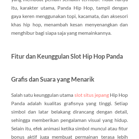
itu, karakter utama, Panda Hip Hop, tampil dengan
gaya keren menggunakan topi, kacamata, dan aksesori
khas hip hop, menambah kesan menyenangkan dan
menghibur bagi siapa saja yang memainkannya.
Fitur dan Keunggulan Slot Hip Hop Panda
Grafis dan Suara yang Menarik
Salah satu keunggulan utama
slot situs jepang
Hip Hop
Panda adalah kualitas grafisnya yang tinggi. Setiap
simbol dan latar belakang dirancang dengan detail,
sehingga memberikan pengalaman visual yang hidup.
Selain itu, efek animasi ketika simbol muncul atau fitur
bonus aktif juga membuat permainan terasa lebih