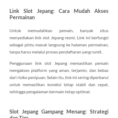
Link Slot Jepang: Cara Mudah Akses
Permainan
Untuk memudahkan pemain, banyak situs
menyediakan link slot Jepang resmi. Link ini berfungsi
sebagai pintu masuk langsung ke halaman permainan,
tanpa harus melalui proses pendaftaran yang rumit.
Penggunaan link slot Jepang memastikan pemain
mengakses platform yang aman, terjamin, dan bebas
dari risiko penipuan. Selain itu, link ini sering diperbarui
untuk memastikan koneksi tetap stabil dan cepat,
sehingga pengalaman bermain tetap optimal.
Slot Jepang Gampang Menang: Strategi
dan Tips