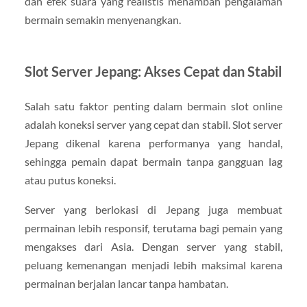
dan efek suara yang realistis menambah pengalaman
bermain semakin menyenangkan.
Slot Server Jepang: Akses Cepat dan Stabil
Salah satu faktor penting dalam bermain slot online
adalah koneksi server yang cepat dan stabil. Slot server
Jepang dikenal karena performanya yang handal,
sehingga pemain dapat bermain tanpa gangguan lag
atau putus koneksi.
Server yang berlokasi di Jepang juga membuat
permainan lebih responsif, terutama bagi pemain yang
mengakses dari Asia. Dengan server yang stabil,
peluang kemenangan menjadi lebih maksimal karena
permainan berjalan lancar tanpa hambatan.