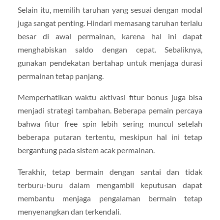
Selain itu, memilih taruhan yang sesuai dengan modal
juga sangat penting. Hindari memasang taruhan terlalu
besar di awal permainan, karena hal ini dapat
menghabiskan saldo dengan cepat. Sebaliknya,
gunakan pendekatan bertahap untuk menjaga durasi
permainan tetap panjang.
Memperhatikan waktu aktivasi fitur bonus juga bisa
menjadi strategi tambahan. Beberapa pemain percaya
bahwa fitur free spin lebih sering muncul setelah
beberapa putaran tertentu, meskipun hal ini tetap
bergantung pada sistem acak permainan.
Terakhir, tetap bermain dengan santai dan tidak
terburu-buru dalam mengambil keputusan dapat
membantu menjaga pengalaman bermain tetap
menyenangkan dan terkendali.