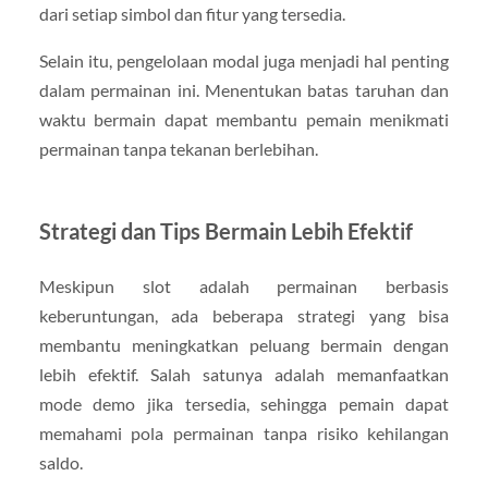
dari setiap simbol dan fitur yang tersedia.
Selain itu, pengelolaan modal juga menjadi hal penting
dalam permainan ini. Menentukan batas taruhan dan
waktu bermain dapat membantu pemain menikmati
permainan tanpa tekanan berlebihan.
Strategi dan Tips Bermain Lebih Efektif
Meskipun slot adalah permainan berbasis
keberuntungan, ada beberapa strategi yang bisa
membantu meningkatkan peluang bermain dengan
lebih efektif. Salah satunya adalah memanfaatkan
mode demo jika tersedia, sehingga pemain dapat
memahami pola permainan tanpa risiko kehilangan
saldo.