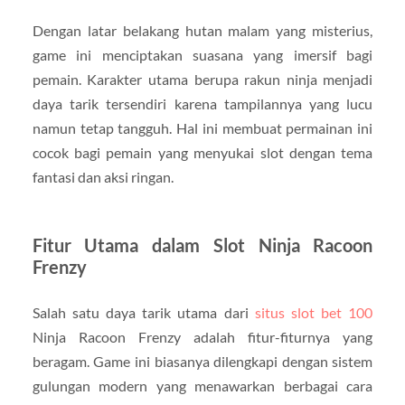
Dengan latar belakang hutan malam yang misterius,
game ini menciptakan suasana yang imersif bagi
pemain. Karakter utama berupa rakun ninja menjadi
daya tarik tersendiri karena tampilannya yang lucu
namun tetap tangguh. Hal ini membuat permainan ini
cocok bagi pemain yang menyukai slot dengan tema
fantasi dan aksi ringan.
Fitur Utama dalam Slot Ninja Racoon
Frenzy
Salah satu daya tarik utama dari
situs slot bet 100
Ninja Racoon Frenzy adalah fitur-fiturnya yang
beragam. Game ini biasanya dilengkapi dengan sistem
gulungan modern yang menawarkan berbagai cara