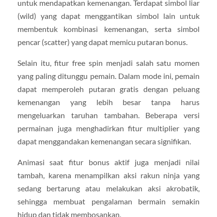
untuk mendapatkan kemenangan. Terdapat simbol liar
(wild) yang dapat menggantikan simbol lain untuk
membentuk kombinasi kemenangan, serta simbol
pencar (scatter) yang dapat memicu putaran bonus.
Selain itu, fitur free spin menjadi salah satu momen
yang paling ditunggu pemain. Dalam mode ini, pemain
dapat memperoleh putaran gratis dengan peluang
kemenangan yang lebih besar tanpa harus
mengeluarkan taruhan tambahan. Beberapa versi
permainan juga menghadirkan fitur multiplier yang
dapat menggandakan kemenangan secara signifikan.
Animasi saat fitur bonus aktif juga menjadi nilai
tambah, karena menampilkan aksi rakun ninja yang
sedang bertarung atau melakukan aksi akrobatik,
sehingga membuat pengalaman bermain semakin
hidup dan tidak membosankan.