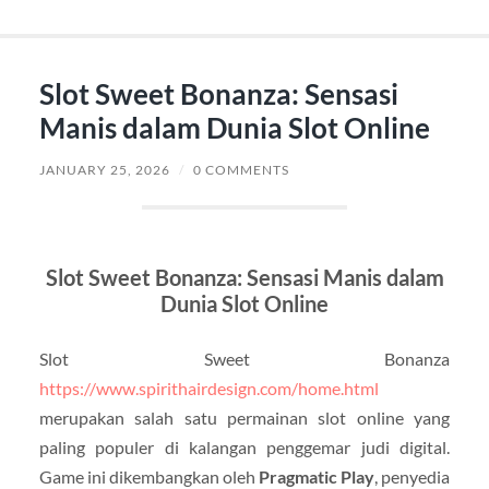
Slot Sweet Bonanza: Sensasi
Manis dalam Dunia Slot Online
JANUARY 25, 2026
/
0 COMMENTS
Slot Sweet Bonanza: Sensasi Manis dalam
Dunia Slot Online
Slot Sweet Bonanza
https://www.spirithairdesign.com/home.html
merupakan salah satu permainan slot online yang
paling populer di kalangan penggemar judi digital.
Game ini dikembangkan oleh
Pragmatic Play
, penyedia