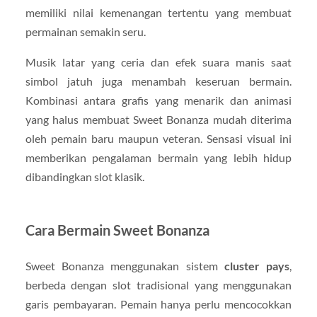
memiliki nilai kemenangan tertentu yang membuat
permainan semakin seru.
Musik latar yang ceria dan efek suara manis saat
simbol jatuh juga menambah keseruan bermain.
Kombinasi antara grafis yang menarik dan animasi
yang halus membuat Sweet Bonanza mudah diterima
oleh pemain baru maupun veteran. Sensasi visual ini
memberikan pengalaman bermain yang lebih hidup
dibandingkan slot klasik.
Cara Bermain Sweet Bonanza
Sweet Bonanza menggunakan sistem
cluster pays
,
berbeda dengan slot tradisional yang menggunakan
garis pembayaran. Pemain hanya perlu mencocokkan