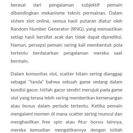
berasal dari pengalaman subjektif pemain
dibandingkan mekanisme teknis permainan. Dalam
sistem slot online, semua hasil putaran diatur oleh
Random Number Generator (RNG), yang memastikan
setiap hasil bersifat acak dan tidak dapat diprediksi.
Namun, persepsi pemain sering kali membentuk pola
tertentu berdasarkan pengalaman mereka saat
bermain.
Dalam komunitas slot, scatter hitam sering dianggap
sebagai “tanda” bahwa sebuah game sedang dalam
kondisi gacor. Istilah gacor sendiri merujuk pada game
slot yang terasa lebih sering memberikan kemenangan
atau bonus dalam periode tertentu. Ketika pemain
mengalami momen di mana scatter sering muncul dan
menghasilkan free spin atau fitur bonus lainnya,
mereka kemudian mengaitkannya dengan istilah