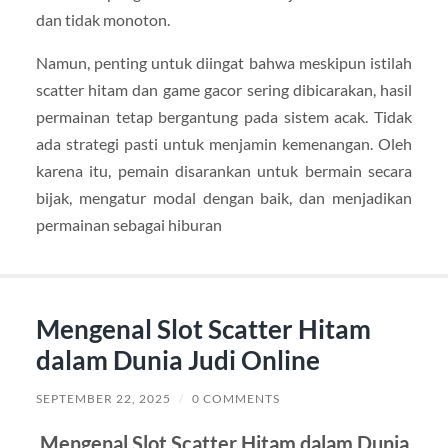
dan tidak monoton.
Namun, penting untuk diingat bahwa meskipun istilah
scatter hitam dan game gacor sering dibicarakan, hasil
permainan tetap bergantung pada sistem acak. Tidak
ada strategi pasti untuk menjamin kemenangan. Oleh
karena itu, pemain disarankan untuk bermain secara
bijak, mengatur modal dengan baik, dan menjadikan
permainan sebagai hiburan
Mengenal Slot Scatter Hitam
dalam Dunia Judi Online
SEPTEMBER 22, 2025
/
0 COMMENTS
Mengenal Slot Scatter Hitam dalam Dunia