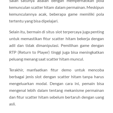
Salah satunya adalah dengan memperhatikan pola
kemunculan scatter hitam dalam permainan. Meskipun
kemunculannya acak, beberapa game memiliki pola
tertentu yang bisa dipelajari.
Selain itu, bermain di situs slot terpercaya juga penting
untuk memastikan fitur scatter hitam bekerja dengan
adil dan tidak dimanipulasi. Pemilihan game dengan
RTP (Return to Player) tinggi juga bisa meningkatkan
peluang menang saat scatter hitam muncul.
Terakhir, manfaatkan fitur demo untuk mencoba
berbagai jenis slot dengan scatter hitam tanpa harus
mengeluarkan modal. Dengan cara ini, pemain bisa
mengenal lebih dalam tentang mekanisme permainan
dan fitur scatter hitam sebelum bertaruh dengan uang
asli.