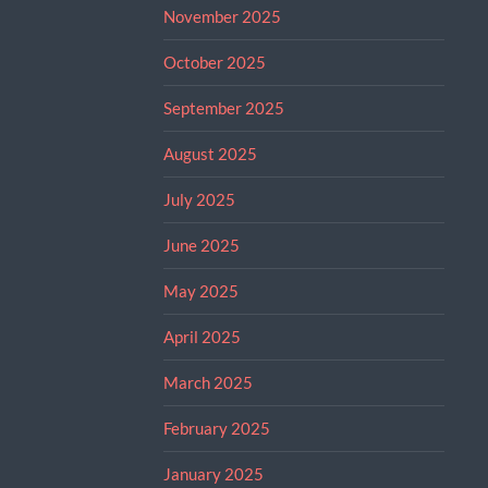
November 2025
October 2025
September 2025
August 2025
July 2025
June 2025
May 2025
April 2025
March 2025
February 2025
January 2025