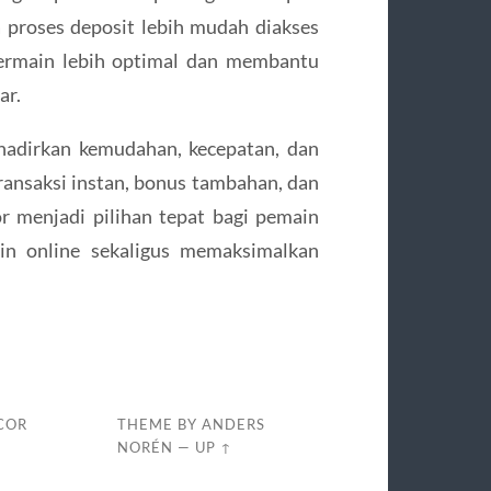
proses deposit lebih mudah diakses
ermain lebih optimal dan membantu
ar.
adirkan kemudahan, kecepatan, dan
ansaksi instan, bonus tambahan, dan
r menjadi pilihan tepat bagi pemain
in online sekaligus memaksimalkan
COR
THEME BY
ANDERS
NORÉN
—
UP ↑