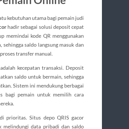
tu kebutuhan utama bagi pemain judi
cor
hadir sebagai solusi deposit cepat
ukup memindai kode QR menggunakan
n, sehingga saldo langsung masuk dan
proses transfer manual.
adalah kecepatan transaksi. Deposit
tkan saldo untuk bermain, sehingga
tkan. Sistem ini mendukung berbagai
as bagi pemain untuk memilih cara
ereka.
di prioritas. Situs depo QRIS gacor
 melindungi data pribadi dan saldo