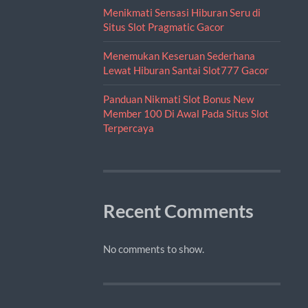
Menikmati Sensasi Hiburan Seru di
Situs Slot Pragmatic Gacor
Menemukan Keseruan Sederhana
Lewat Hiburan Santai Slot777 Gacor
Panduan Nikmati Slot Bonus New
Member 100 Di Awal Pada Situs Slot
Terpercaya
Recent Comments
No comments to show.