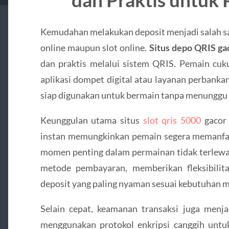
Kemudahan melakukan deposit menjadi salah sa
online maupun slot online.
Situs depo QRIS ga
dan praktis melalui sistem QRIS. Pemain c
aplikasi dompet digital atau layanan perbanka
siap digunakan untuk bermain tanpa menunggu 
Keunggulan utama situs
slot qris 5000
gacor 
instan memungkinkan pemain segera memanfaa
momen penting dalam permainan tidak terlewa
metode pembayaran, memberikan fleksibilit
deposit yang paling nyaman sesuai kebutuhan m
Selain cepat, keamanan transaksi juga menja
menggunakan protokol enkripsi canggih untuk