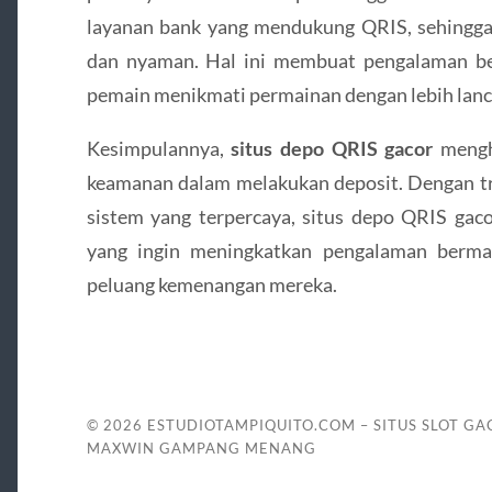
layanan bank yang mendukung QRIS, sehingga 
dan nyaman. Hal ini membuat pengalaman b
pemain menikmati permainan dengan lebih lanc
Kesimpulannya,
situs depo QRIS gacor
mengh
keamanan dalam melakukan deposit. Dengan tr
sistem yang terpercaya, situs depo QRIS gaco
yang ingin meningkatkan pengalaman berma
peluang kemenangan mereka.
© 2026
ESTUDIOTAMPIQUITO.COM – SITUS SLOT GA
MAXWIN GAMPANG MENANG