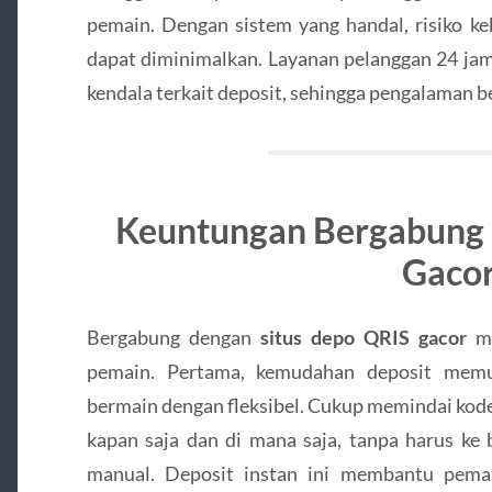
pemain. Dengan sistem yang handal, risiko k
dapat diminimalkan. Layanan pelanggan 24 j
kendala terkait deposit, sehingga pengalaman 
Keuntungan Bergabung d
Gaco
Bergabung dengan
situs depo QRIS gacor
me
pemain. Pertama, kemudahan deposit mem
bermain dengan fleksibel. Cukup memindai kod
kapan saja dan di mana saja, tanpa harus ke
manual. Deposit instan ini membantu pemai