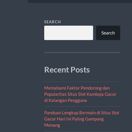
SEARCH
Search
Recent Posts
Memahami Faktor Pendorong dan
Popularitas Situs Slot Kamboja Gacor
di Kalangan Pengguna
Panduan Lengkap Bermain di Situs Slot
Gacor Hari Ini Paling Gampang
Menang