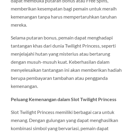
dapat membuka putaran bonus atau Free Spins,
memberikan kesempatan bagi pemain untuk meraih
kemenangan tanpa harus mempertaruhkan taruhan
mereka.
Selama putaran bonus, pemain dapat menghadapi
tantangan khas dari dunia Twilight Princess, seperti
menjelajahi hutan yang misterius atau bertarung
dengan musuh-musuh kuat. Keberhasilan dalam
menyelesaikan tantangan ini akan memberikan hadiah
berupa pembayaran tambahan atau pengganda
kemenangan.
Peluang Kemenangan dalam Slot Twilight Princess
Slot Twilight Princess memiliki berbagai cara untuk
menang. Dengan gulungan yang dapat menghasilkan
kombinasi simbol yang bervariasi, pemain dapat