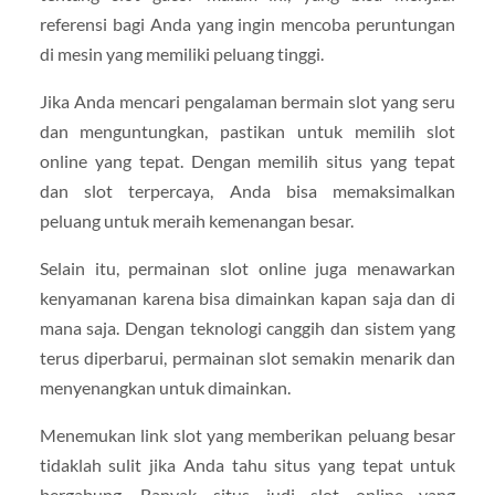
referensi bagi Anda yang ingin mencoba peruntungan
di mesin yang memiliki peluang tinggi.
Jika Anda mencari pengalaman bermain slot yang seru
dan menguntungkan, pastikan untuk memilih slot
online yang tepat. Dengan memilih situs yang tepat
dan slot terpercaya, Anda bisa memaksimalkan
peluang untuk meraih kemenangan besar.
Selain itu, permainan slot online juga menawarkan
kenyamanan karena bisa dimainkan kapan saja dan di
mana saja. Dengan teknologi canggih dan sistem yang
terus diperbarui, permainan slot semakin menarik dan
menyenangkan untuk dimainkan.
Menemukan link slot yang memberikan peluang besar
tidaklah sulit jika Anda tahu situs yang tepat untuk
bergabung. Banyak situs judi slot online yang