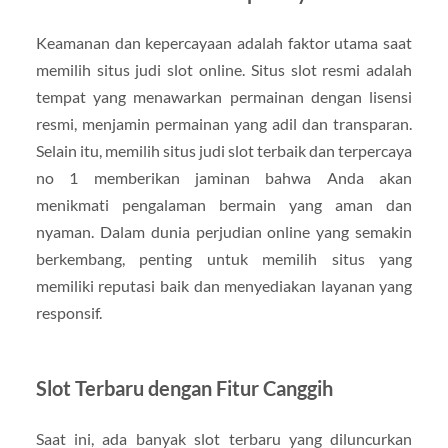
Keamanan dan kepercayaan adalah faktor utama saat
memilih situs judi slot online. Situs slot resmi adalah
tempat yang menawarkan permainan dengan lisensi
resmi, menjamin permainan yang adil dan transparan.
Selain itu, memilih situs judi slot terbaik dan terpercaya
no 1 memberikan jaminan bahwa Anda akan
menikmati pengalaman bermain yang aman dan
nyaman. Dalam dunia perjudian online yang semakin
berkembang, penting untuk memilih situs yang
memiliki reputasi baik dan menyediakan layanan yang
responsif.
Slot Terbaru dengan Fitur Canggih
Saat ini, ada banyak slot terbaru yang diluncurkan