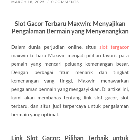
MARCH 18, 2025
/
0 COMMENTS
Slot Gacor Terbaru Maxwin: Menyajikan
Pengalaman Bermain yang Menyenangkan
Dalam dunia perjudian online, situs
slot tergacor
maxwin
terbaru Maxwin menjadi pilihan favorit para
pemain yang mencari peluang kemenangan besar.
Dengan berbagai fitur menarik dan tingkat
kemenangan yang tinggi, Maxwin menawarkan
pengalaman bermain yang mengasyikkan. Di artikel ini,
kami akan membahas tentang link slot gacor, slot
terbaru, dan situs judi terpercaya untuk pengalaman
bermain yang optimal.
Link Slot Gacor: Pilihan Terbaik untuk