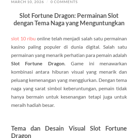
MARCH 10, 2026
/
0 COMMENTS
Slot Fortune Dragon: Permainan Slot
dengan Tema Naga yang Menguntungkan
slot 10 ribu
online telah menjadi salah satu permainan
kasino paling populer di dunia digital. Salah satu
permainan yang menarik perhatian para pemain adalah
Slot Fortune Dragon
. Game ini menawarkan
kombinasi antara hiburan visual yang menarik dan
peluang kemenangan yang menggiurkan. Dengan tema
naga yang sarat simbol keberuntungan, pemain tidak
hanya bermain untuk kesenangan tetapi juga untuk
meraih hadiah besar.
Tema dan Desain Visual Slot Fortune
Dragon