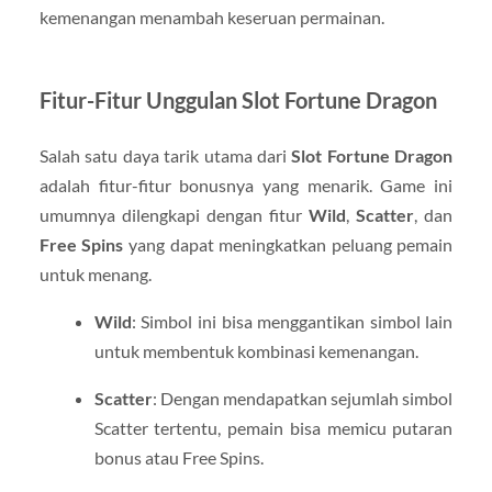
kemenangan menambah keseruan permainan.
Fitur-Fitur Unggulan Slot Fortune Dragon
Salah satu daya tarik utama dari
Slot Fortune Dragon
adalah fitur-fitur bonusnya yang menarik. Game ini
umumnya dilengkapi dengan fitur
Wild
,
Scatter
, dan
Free Spins
yang dapat meningkatkan peluang pemain
untuk menang.
Wild
: Simbol ini bisa menggantikan simbol lain
untuk membentuk kombinasi kemenangan.
Scatter
: Dengan mendapatkan sejumlah simbol
Scatter tertentu, pemain bisa memicu putaran
bonus atau Free Spins.