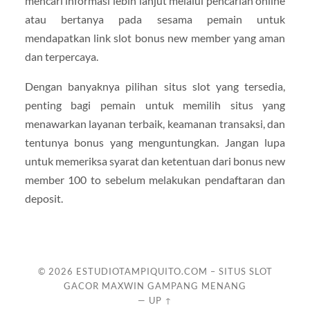
mencari informasi lebih lanjut melalui pencarian online
atau bertanya pada sesama pemain untuk
mendapatkan link slot bonus new member yang aman
dan terpercaya.
Dengan banyaknya pilihan situs slot yang tersedia,
penting bagi pemain untuk memilih situs yang
menawarkan layanan terbaik, keamanan transaksi, dan
tentunya bonus yang menguntungkan. Jangan lupa
untuk memeriksa syarat dan ketentuan dari bonus new
member 100 to sebelum melakukan pendaftaran dan
deposit.
© 2026
ESTUDIOTAMPIQUITO.COM – SITUS SLOT
GACOR MAXWIN GAMPANG MENANG
—
UP ↑