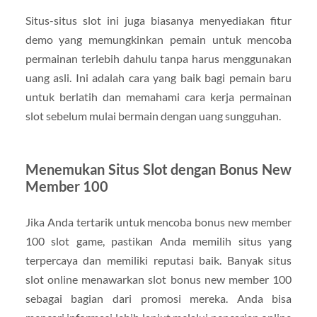
Situs-situs slot ini juga biasanya menyediakan fitur
demo yang memungkinkan pemain untuk mencoba
permainan terlebih dahulu tanpa harus menggunakan
uang asli. Ini adalah cara yang baik bagi pemain baru
untuk berlatih dan memahami cara kerja permainan
slot sebelum mulai bermain dengan uang sungguhan.
Menemukan Situs Slot dengan Bonus New
Member 100
Jika Anda tertarik untuk mencoba bonus new member
100 slot game, pastikan Anda memilih situs yang
terpercaya dan memiliki reputasi baik. Banyak situs
slot online menawarkan slot bonus new member 100
sebagai bagian dari promosi mereka. Anda bisa