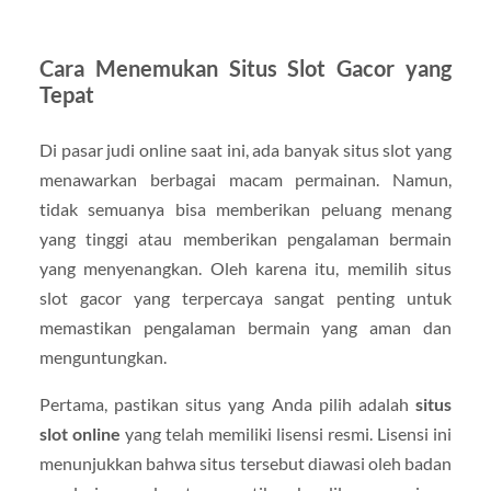
Cara Menemukan Situs Slot Gacor yang
Tepat
Di pasar judi online saat ini, ada banyak situs slot yang
menawarkan berbagai macam permainan. Namun,
tidak semuanya bisa memberikan peluang menang
yang tinggi atau memberikan pengalaman bermain
yang menyenangkan. Oleh karena itu, memilih situs
slot gacor yang terpercaya sangat penting untuk
memastikan pengalaman bermain yang aman dan
menguntungkan.
Pertama, pastikan situs yang Anda pilih adalah
situs
slot online
yang telah memiliki lisensi resmi. Lisensi ini
menunjukkan bahwa situs tersebut diawasi oleh badan