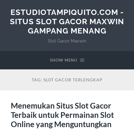
ESTUDIOTAMPIQUITO.COM -
SITUS SLOT GACOR MAXWIN
GAMPANG MENANG
Slot Gacor Maxwin
SHOW MENU
TAG:
SLOT GACOR TERLENGKAP
Menemukan Situs Slot Gacor
Terbaik untuk Permainan Slot
Online yang Menguntungkan