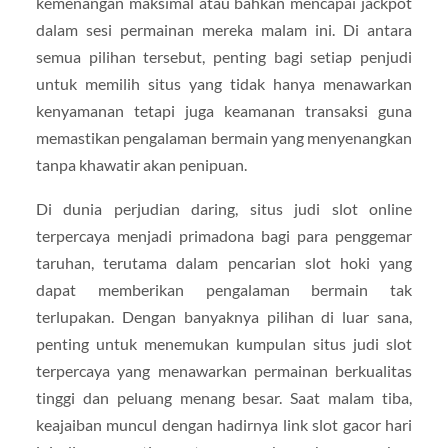
kemenangan maksimal atau bahkan mencapai jackpot
dalam sesi permainan mereka malam ini. Di antara
semua pilihan tersebut, penting bagi setiap penjudi
untuk memilih situs yang tidak hanya menawarkan
kenyamanan tetapi juga keamanan transaksi guna
memastikan pengalaman bermain yang menyenangkan
tanpa khawatir akan penipuan.
Di dunia perjudian daring, situs judi slot online
terpercaya menjadi primadona bagi para penggemar
taruhan, terutama dalam pencarian slot hoki yang
dapat memberikan pengalaman bermain tak
terlupakan. Dengan banyaknya pilihan di luar sana,
penting untuk menemukan kumpulan situs judi slot
terpercaya yang menawarkan permainan berkualitas
tinggi dan peluang menang besar. Saat malam tiba,
keajaiban muncul dengan hadirnya link slot gacor hari