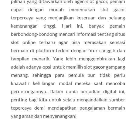
pilihan yang ditawarkan oleh agen slot gacor, pemain
dapat dengan mudah menemukan slot gacor
terpercaya yang menjanjikan keseruan dan peluang
kemenangan tinggi. Hari ini, banyak pemain
berbondong-bondong mencari informasi tentang situs
slot online terbaru agar bisa merasakan sensasi
bermain di platform terkini dengan fitur canggih dan
tampilan menarik. Yang lebih menggembirakan lagi
adalah adanya opsi untuk memilih slot gacor gampang
menang, sehingga para pemula pun tidak perlu
khawatir kehilangan modal mereka saat mencoba
peruntungannya. Dalam dunia perjudian digital ini,
penting bagi kita untuk selalu mengandalkan sumber
tepercaya demi mendapatkan pengalaman bermain
yang aman dan menyenangkan!