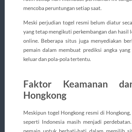
mencoba peruntungan setiap saat.
Meski perjudian togel resmi belum diatur seca
yang tetap mengikuti perkembangan dan hasil l
online. Beberapa situs juga menyediakan b
pemain dalam membuat prediksi angka yang le
keluar dan pola-pola tertentu.
Faktor Keamanan dan
Hongkong
Meskipun togel Hongkong resmi di Hongkong, le
seperti Indonesia masih menjadi perdebatan.
pemain untuk berhati-hati dalam memilih s