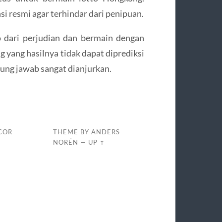
nsi resmi agar terhindar dari penipuan.
ko dari perjudian dan bermain dengan
 yang hasilnya tidak dapat diprediksi
gung jawab sangat dianjurkan.
COR
THEME BY
ANDERS
NORÉN
—
UP ↑