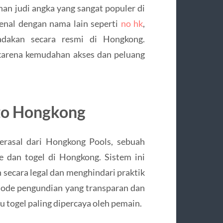
nan judi angka yang sangat populer di
kenal dengan nama lain seperti
no hk
,
dakan secara resmi di Hongkong.
karena kemudahan akses dan peluang
tto Hongkong
erasal dari Hongkong Pools, sebuah
 dan togel di Hongkong. Sistem ini
 secara legal dan menghindari praktik
tode pengundian yang transparan dan
u togel paling dipercaya oleh pemain.