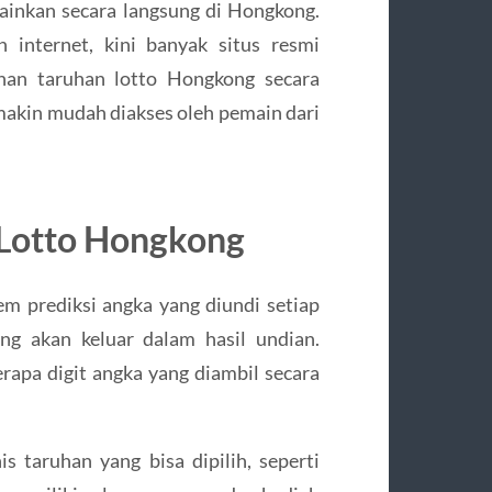
ainkan secara langsung di Hongkong.
internet, kini banyak situs resmi
nan taruhan lotto Hongkong secara
emakin mudah diakses oleh pemain dari
 Lotto Hongkong
 prediksi angka yang diundi setiap
ng akan keluar dalam hasil undian.
berapa digit angka yang diambil secara
s taruhan yang bisa dipilih, seperti