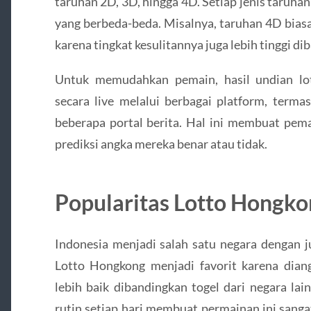
taruhan 2D, 3D, hingga 4D. Setiap jenis taruh
yang berbeda-beda. Misalnya, taruhan 4D biasa
karena tingkat kesulitannya juga lebih tinggi d
Untuk memudahkan pemain, hasil undian l
secara live melalui berbagai platform, term
beberapa portal berita. Hal ini membuat pem
prediksi angka mereka benar atau tidak.
Popularitas Lotto Hongko
Indonesia menjadi salah satu negara dengan j
Lotto Hongkong menjadi favorit karena dia
lebih baik dibandingkan togel dari negara lai
rutin setiap hari membuat permainan ini sanga