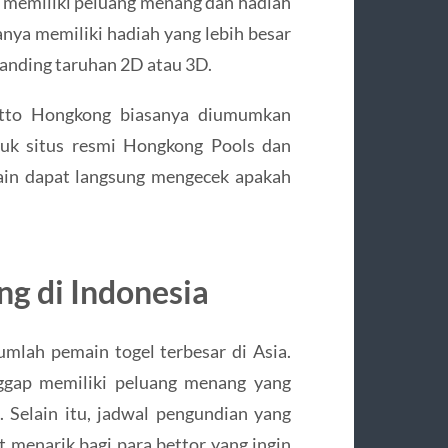
an memiliki peluang menang dan hadiah
nya memiliki hadiah yang lebih besar
ibanding taruhan 2D atau 3D.
otto Hongkong biasanya diumumkan
asuk situs resmi Hongkong Pools dan
ain dapat langsung mengecek apakah
ng di Indonesia
umlah pemain togel terbesar di Asia.
nggap memiliki peluang menang yang
n. Selain itu, jadwal pengundian yang
t menarik bagi para bettor yang ingin