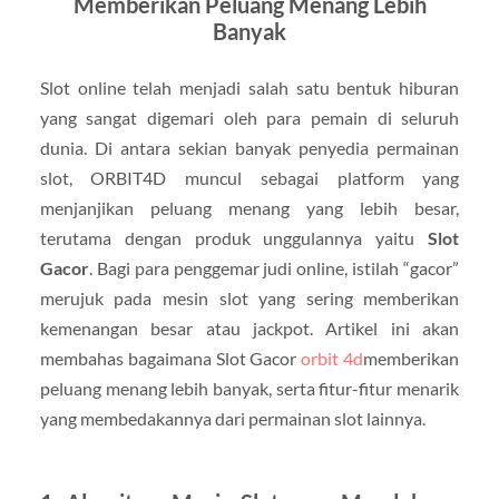
Memberikan Peluang Menang Lebih
Banyak
Slot online telah menjadi salah satu bentuk hiburan
yang sangat digemari oleh para pemain di seluruh
dunia. Di antara sekian banyak penyedia permainan
slot, ORBIT4D muncul sebagai platform yang
menjanjikan peluang menang yang lebih besar,
terutama dengan produk unggulannya yaitu
Slot
Gacor
. Bagi para penggemar judi online, istilah “gacor”
merujuk pada mesin slot yang sering memberikan
kemenangan besar atau jackpot. Artikel ini akan
membahas bagaimana Slot Gacor
orbit 4d
memberikan
peluang menang lebih banyak, serta fitur-fitur menarik
yang membedakannya dari permainan slot lainnya.