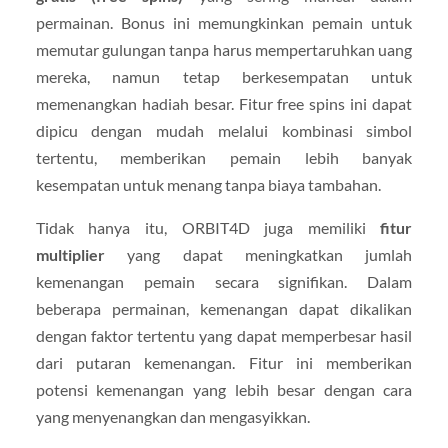
permainan. Bonus ini memungkinkan pemain untuk
memutar gulungan tanpa harus mempertaruhkan uang
mereka, namun tetap berkesempatan untuk
memenangkan hadiah besar. Fitur free spins ini dapat
dipicu dengan mudah melalui kombinasi simbol
tertentu, memberikan pemain lebih banyak
kesempatan untuk menang tanpa biaya tambahan.
Tidak hanya itu, ORBIT4D juga memiliki
fitur
multiplier
yang dapat meningkatkan jumlah
kemenangan pemain secara signifikan. Dalam
beberapa permainan, kemenangan dapat dikalikan
dengan faktor tertentu yang dapat memperbesar hasil
dari putaran kemenangan. Fitur ini memberikan
potensi kemenangan yang lebih besar dengan cara
yang menyenangkan dan mengasyikkan.