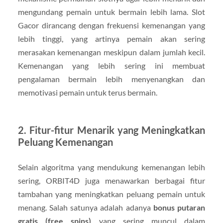
mengundang pemain untuk bermain lebih lama. Slot
Gacor dirancang dengan frekuensi kemenangan yang
lebih tinggi, yang artinya pemain akan sering
merasakan kemenangan meskipun dalam jumlah kecil.
Kemenangan yang lebih sering ini membuat
pengalaman bermain lebih menyenangkan dan
memotivasi pemain untuk terus bermain.
2. Fitur-fitur Menarik yang Meningkatkan
Peluang Kemenangan
Selain algoritma yang mendukung kemenangan lebih
sering, ORBIT4D juga menawarkan berbagai fitur
tambahan yang meningkatkan peluang pemain untuk
menang. Salah satunya adalah adanya
bonus putaran
gratis (free spins)
yang sering muncul dalam