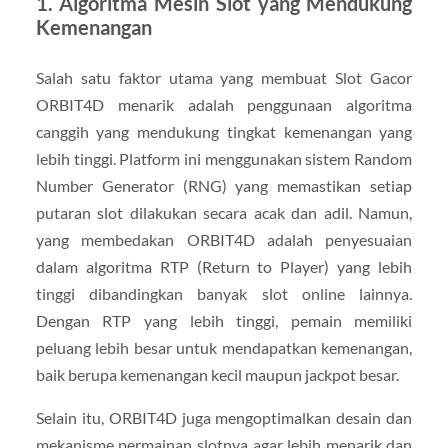
1. Algoritma Mesin Slot yang Mendukung
Kemenangan
Salah satu faktor utama yang membuat Slot Gacor
ORBIT4D menarik adalah penggunaan algoritma
canggih yang mendukung tingkat kemenangan yang
lebih tinggi. Platform ini menggunakan sistem Random
Number Generator (RNG) yang memastikan setiap
putaran slot dilakukan secara acak dan adil. Namun,
yang membedakan ORBIT4D adalah penyesuaian
dalam algoritma RTP (Return to Player) yang lebih
tinggi dibandingkan banyak slot online lainnya.
Dengan RTP yang lebih tinggi, pemain memiliki
peluang lebih besar untuk mendapatkan kemenangan,
baik berupa kemenangan kecil maupun jackpot besar.
Selain itu, ORBIT4D juga mengoptimalkan desain dan
mekanisme permainan slotnya agar lebih menarik dan