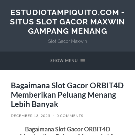
ESTUDIOTAMPIQUITO.COM -
SITUS SLOT GACOR MAXWIN
GAMPANG MENANG
Slot Gacor Maxwin
SHOW MENU
Bagaimana Slot Gacor ORBIT4D
Memberikan Peluang Menang
Lebih Banyak
DECEMBER 13, 2025
/
0 COMMENTS
Bagaimana Slot Gacor ORBIT4D