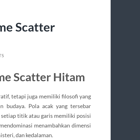
sme Scatter
TS
sme Scatter Hitam
if, tetapi juga memiliki filosofi yang
dan budaya. Pola acak yang tersebar
tiap titik atau garis memiliki posisi
ng mendominasi menambahkan dimensi
misteri, dan kedalaman.