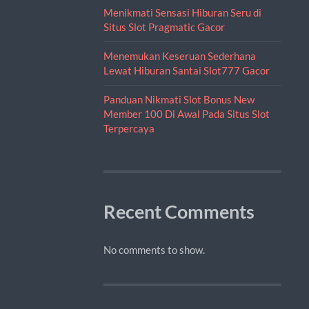
Menikmati Sensasi Hiburan Seru di
Situs Slot Pragmatic Gacor
Menemukan Keseruan Sederhana
Lewat Hiburan Santai Slot777 Gacor
Panduan Nikmati Slot Bonus New
Member 100 Di Awal Pada Situs Slot
Terpercaya
Recent Comments
No comments to show.