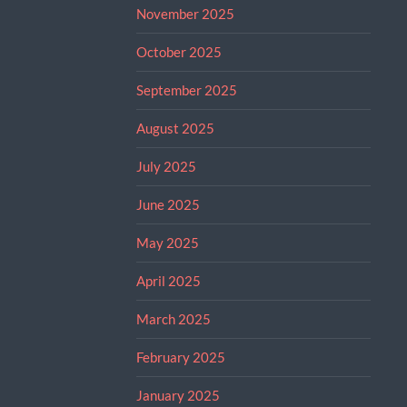
November 2025
October 2025
September 2025
August 2025
July 2025
June 2025
May 2025
April 2025
March 2025
February 2025
January 2025