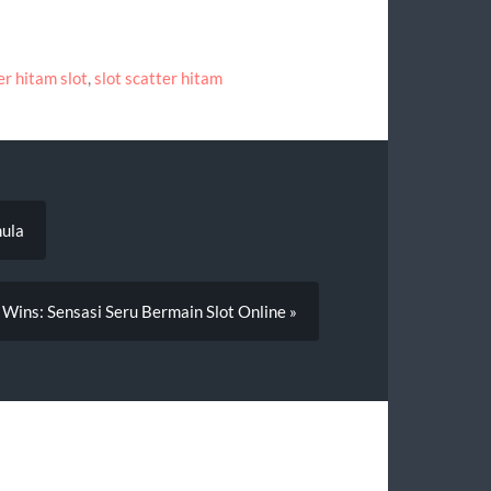
er hitam slot
,
slot scatter hitam
mula
 Wins: Sensasi Seru Bermain Slot Online »