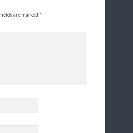
fields are marked
*