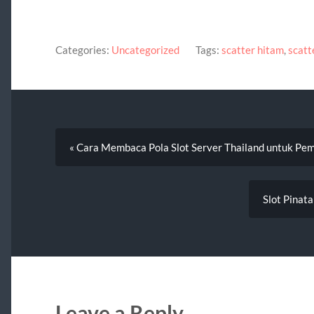
Categories:
Uncategorized
Tags:
scatter hitam
,
scatt
« Cara Membaca Pola Slot Server Thailand untuk Pe
Slot Pinata
Leave a Reply