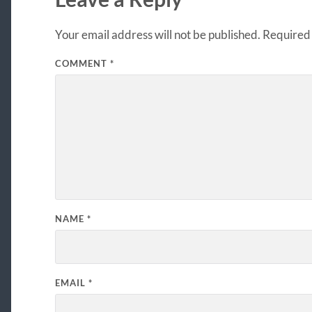
Your email address will not be published.
Required 
COMMENT
*
NAME
*
EMAIL
*