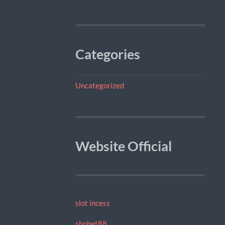
Categories
Uncategorized
Website Official
slot incess
sbobet88