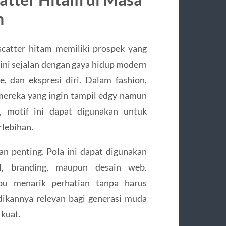
n
scatter hitam memiliki prospek yang
 ini sejalan dengan gaya hidup modern
, dan ekspresi diri. Dalam fashion,
 mereka yang ingin tampil edgy namun
r, motif ini dapat digunakan untuk
rlebihan.
ran penting. Pola ini dapat digunakan
l, branding, maupun desain web.
u menarik perhatian tanpa harus
ikannya relevan bagi generasi muda
kuat.