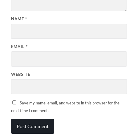
NAME
*
EMAIL
*
WEBSITE
Save my name, email, and website in this browser for the
next time I comment.