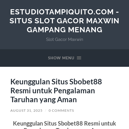
ESTUDIOTAMPIQUITO.COM -
SITUS SLOT GACOR MAXWIN
GAMPANG MENANG
Slot Gacor Maxwin
SHOW MENU
Keunggulan Situs Sbobet88
Resmi untuk Pengalaman
Taruhan yang Aman
AUGUST 31, 2025
/
0 COMMENTS
Keunggulan Situs Sbobet88 Resmi untuk