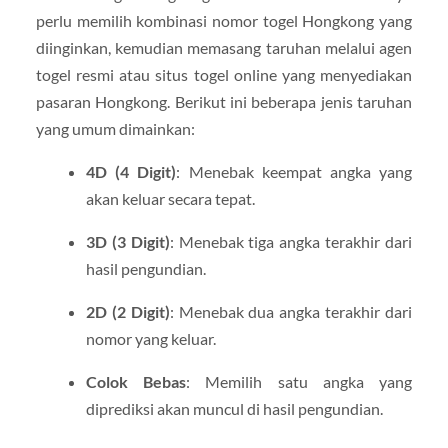
perlu memilih kombinasi nomor togel Hongkong yang
diinginkan, kemudian memasang taruhan melalui agen
togel resmi atau situs togel online yang menyediakan
pasaran Hongkong. Berikut ini beberapa jenis taruhan
yang umum dimainkan:
4D (4 Digit)
: Menebak keempat angka yang
akan keluar secara tepat.
3D (3 Digit)
: Menebak tiga angka terakhir dari
hasil pengundian.
2D (2 Digit)
: Menebak dua angka terakhir dari
nomor yang keluar.
Colok Bebas
: Memilih satu angka yang
diprediksi akan muncul di hasil pengundian.