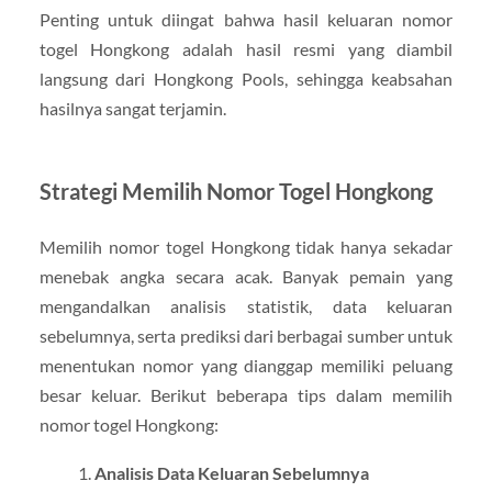
Penting untuk diingat bahwa hasil keluaran nomor
togel Hongkong adalah hasil resmi yang diambil
langsung dari Hongkong Pools, sehingga keabsahan
hasilnya sangat terjamin.
Strategi Memilih Nomor Togel Hongkong
Memilih nomor togel Hongkong tidak hanya sekadar
menebak angka secara acak. Banyak pemain yang
mengandalkan analisis statistik, data keluaran
sebelumnya, serta prediksi dari berbagai sumber untuk
menentukan nomor yang dianggap memiliki peluang
besar keluar. Berikut beberapa tips dalam memilih
nomor togel Hongkong:
Analisis Data Keluaran Sebelumnya