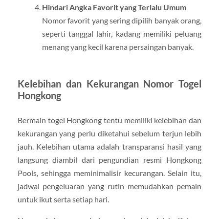
Hindari Angka Favorit yang Terlalu Umum
Nomor favorit yang sering dipilih banyak orang,
seperti tanggal lahir, kadang memiliki peluang
menang yang kecil karena persaingan banyak.
Kelebihan dan Kekurangan Nomor Togel
Hongkong
Bermain togel Hongkong tentu memiliki kelebihan dan
kekurangan yang perlu diketahui sebelum terjun lebih
jauh. Kelebihan utama adalah transparansi hasil yang
langsung diambil dari pengundian resmi Hongkong
Pools, sehingga meminimalisir kecurangan. Selain itu,
jadwal pengeluaran yang rutin memudahkan pemain
untuk ikut serta setiap hari.