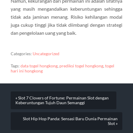
Namun, kekurangan dari permainan ini adalah sifatnya
yang masih mengandalkan keberuntungan sehingga
tidak ada jaminan menang. Risiko kehilangan modal
juga cukup tinggi jika tidak diimbangi dengan strategi
dan pengelolaan uang yang baik.
Categories:
Uncategorized
Tags:
data togel hongkong
,
prediksi togel hongkong
,
togel
hari ini hongkong
« Slot 7 Clovers of Fortune: Permainan Slot dengan
Keberuntungan Tujuh Daun Semanggi
Slot Hip Hop Panda: Sensasi Baru Dunia Permainan
Slot »