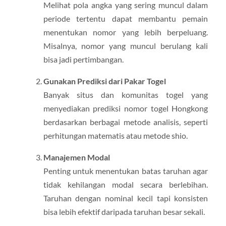
Melihat pola angka yang sering muncul dalam
periode tertentu dapat membantu pemain
menentukan nomor yang lebih berpeluang.
Misalnya, nomor yang muncul berulang kali
bisa jadi pertimbangan.
Gunakan Prediksi dari Pakar Togel
Banyak situs dan komunitas togel yang
menyediakan prediksi nomor togel Hongkong
berdasarkan berbagai metode analisis, seperti
perhitungan matematis atau metode shio.
Manajemen Modal
Penting untuk menentukan batas taruhan agar
tidak kehilangan modal secara berlebihan.
Taruhan dengan nominal kecil tapi konsisten
bisa lebih efektif daripada taruhan besar sekali.