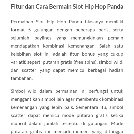
Fitur dan Cara Bermain Slot Hip Hop Panda
Permainan Slot Hip Hop Panda biasanya memiliki
format 5 gulungan dengan beberapa baris, serta
sejumlah paylines yang memungkinkan pemain
mendapatkan kombinasi kemenangan. Salah satu
kelebihan slot ini adalah fitur bonus yang cukup
variatif, seperti putaran gratis (free spins), simbol wild,
dan scatter yang dapat memicu berbagai hadiah
tambahan.
Simbol wild dalam permainan ini berfungsi untuk
menggantikan simbol lain agar membentuk kombinasi
kemenangan yang lebih baik. Sementara itu, simbol
scatter dapat memicu mode putaran gratis ketika
muncul dalam jumlah tertentu di gulungan. Mode
putaran gratis ini menjadi momen yang ditunggu