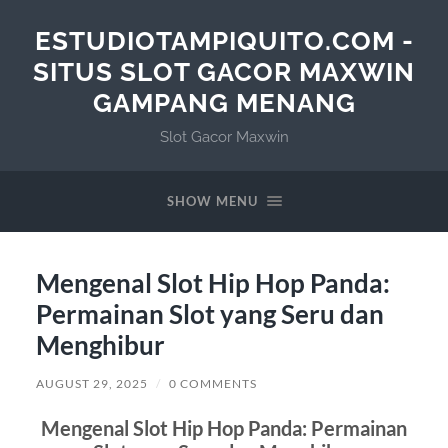
ESTUDIOTAMPIQUITO.COM -
SITUS SLOT GACOR MAXWIN
GAMPANG MENANG
Slot Gacor Maxwin
SHOW MENU
Mengenal Slot Hip Hop Panda:
Permainan Slot yang Seru dan
Menghibur
AUGUST 29, 2025
/
0 COMMENTS
Mengenal Slot Hip Hop Panda: Permainan