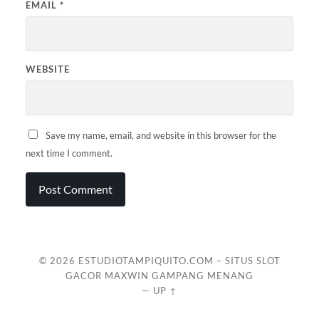
EMAIL
*
WEBSITE
Save my name, email, and website in this browser for the
next time I comment.
© 2026
ESTUDIOTAMPIQUITO.COM – SITUS SLOT
GACOR MAXWIN GAMPANG MENANG
—
UP ↑