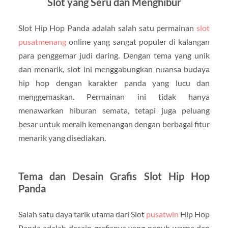
Slot yang Seru dan Menghibur
Slot Hip Hop Panda adalah salah satu permainan
slot
pusatmenang
online yang sangat populer di kalangan
para penggemar judi daring. Dengan tema yang unik
dan menarik, slot ini menggabungkan nuansa budaya
hip hop dengan karakter panda yang lucu dan
menggemaskan. Permainan ini tidak hanya
menawarkan hiburan semata, tetapi juga peluang
besar untuk meraih kemenangan dengan berbagai fitur
menarik yang disediakan.
Tema dan Desain Grafis Slot Hip Hop
Panda
Salah satu daya tarik utama dari Slot
pusatwin
Hip Hop
Panda adalah desain grafisnya yang penuh warna dan