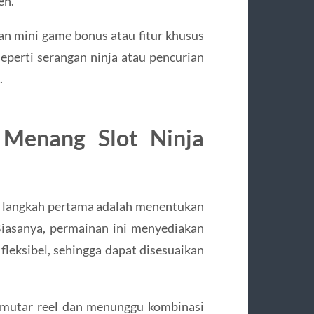
eh.
ngan mini game bonus atau fitur khusus
seperti serangan ninja atau pencurian
.
 Menang Slot Ninja
, langkah pertama adalah menentukan
iasanya, permainan ini menyediakan
eksibel, sehingga dapat disesuaikan
emutar reel dan menunggu kombinasi