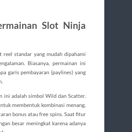
rmainan Slot Ninja
t reel standar yang mudah dipahami
ngalaman. Biasanya, permainan ini
pa garis pembayaran (paylines) yang
n.
 ini adalah simbol Wild dan Scatter.
 untuk membentuk kombinasi menang,
ran bonus atau free spins. Saat fitur
angan besar meningkat karena adanya