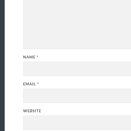
NAME
*
EMAIL
*
WEBSITE