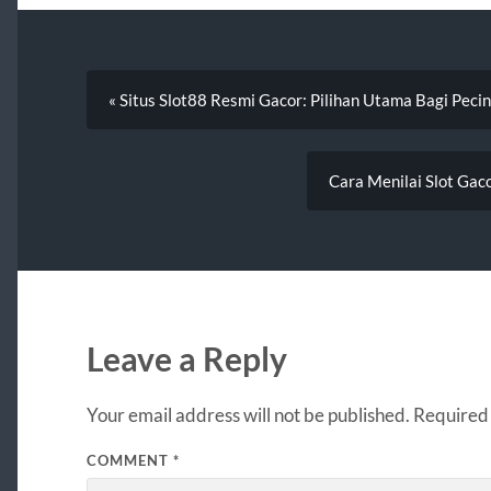
« Situs Slot88 Resmi Gacor: Pilihan Utama Bagi Pecin
Cara Menilai Slot Gac
Leave a Reply
Your email address will not be published.
Required 
COMMENT
*