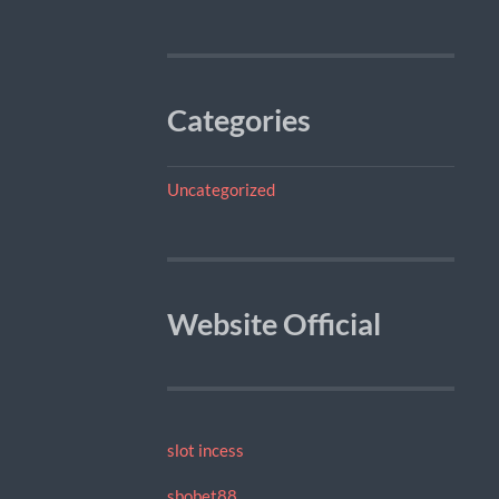
Categories
Uncategorized
Website Official
slot incess
sbobet88