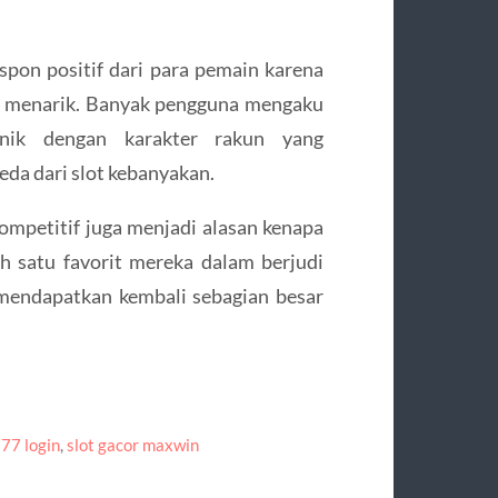
pon positif dari para pemain karena
ng menarik. Banyak pengguna mengaku
nik dengan karakter rakun yang
da dari slot kebanyakan.
kompetitif juga menjadi alasan kenapa
h satu favorit mereka dalam berjudi
 mendapatkan kembali sebagian besar
777 login
,
slot gacor maxwin