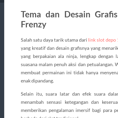
Tema dan Desain Grafis
Frenzy
Salah satu daya tarik utama dari
link slot depo
yang kreatif dan desain grafisnya yang menari
yang berpakaian ala ninja, lengkap dengan
suasana malam penuh aksi dan petualangan. W
membuat permainan ini tidak hanya menyena
enak dipandang.
Selain itu, suara latar dan efek suara da
menambah sensasi ketegangan dan keseruan
memberikan pengalaman imersif bagi para p