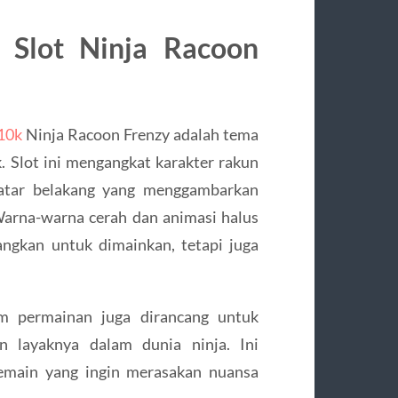
 Slot Ninja Racoon
 10k
Ninja Racoon Frenzy adalah tema
k. Slot ini mengangkat karakter rakun
 latar belakang yang menggambarkan
arna-warna cerah dan animasi halus
ngkan untuk dimainkan, tetapi juga
lam permainan juga dirancang untuk
 layaknya dalam dunia ninja. Ini
emain yang ingin merasakan nuansa