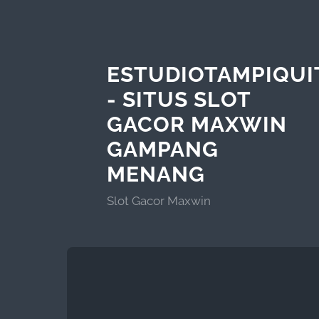
ESTUDIOTAMPIQUI
- SITUS SLOT
GACOR MAXWIN
GAMPANG
MENANG
Slot Gacor Maxwin