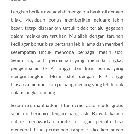
Langkah berikutnya adalah mengelola bankroll dengan
bijak. Meskipun bonus memberikan peluang lebih
besar, tetap disarankan untuk tidak terlalu gegabah
dalam melakukan taruhan. Mulailah dengan taruhan
kecil agar bonus bisa bertahan lebih lama dan memberi
kesempatan untuk mencoba berbagai mesin slot.
Selain itu, pilih permainan yang memiliki tingkat
pengembalian (RTP) tinggi dan fitur bonus yang
menguntungkan. Mesin slot dengan RTP tinggi
biasanya memberikan peluang menang yang lebih baik
dalam jangka panjang.
Selain itu, manfaatkan fitur demo atau mode gratis
sebelum bermain dengan uang asli. Banyak kasino
online menawarkan mode ini agar pemain bisa
mengenal fitur permainan tanpa risiko kehilangan