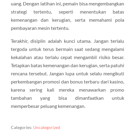
uang. Dengan latihan ini, pemain bisa mengembangkan
strategi tertentu, seperti menentukan batas
kemenangan dan kerugian, serta memahami pola
pembayaran mesin tertentu.
Terakhir, disiplin adalah kunci utama. Jangan terlalu
tergoda untuk terus bermain saat sedang mengalami
kekalahan atau terlalu cepat mengambil risiko besar.
Tetapkan batas kemenangan dan kerugian, serta patuhi
rencana tersebut. Jangan lupa untuk selalu mengikuti
perkembangan promosi dan bonus terbaru dari kasino,
karena sering kali mereka menawarkan promo
tambahan yang bisa dimanfaatkan untuk
memperbesar peluang kemenangan.
Categories:
Uncategorized