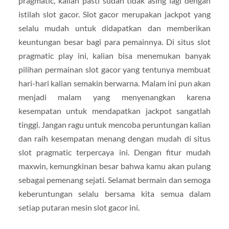
pragmatic, kalian pasti sudah tidak asing lagi dengan
istilah slot gacor. Slot gacor merupakan jackpot yang
selalu mudah untuk didapatkan dan memberikan
keuntungan besar bagi para pemainnya. Di situs slot
pragmatic play ini, kalian bisa menemukan banyak
pilihan permainan slot gacor yang tentunya membuat
hari-hari kalian semakin berwarna. Malam ini pun akan
menjadi malam yang menyenangkan karena
kesempatan untuk mendapatkan jackpot sangatlah
tinggi. Jangan ragu untuk mencoba peruntungan kalian
dan raih kesempatan menang dengan mudah di situs
slot pragmatic terpercaya ini. Dengan fitur mudah
maxwin, kemungkinan besar bahwa kamu akan pulang
sebagai pemenang sejati. Selamat bermain dan semoga
keberuntungan selalu bersama kita semua dalam
setiap putaran mesin slot gacor ini.