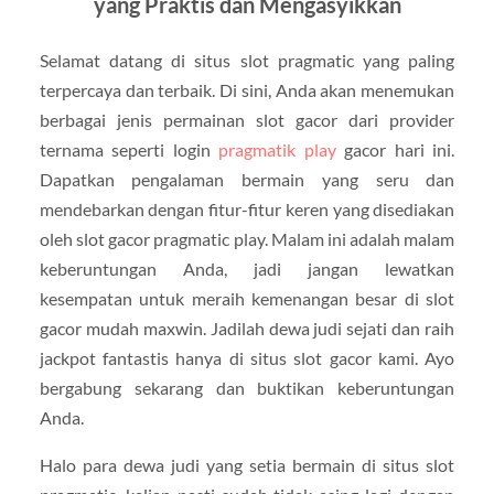
yang Praktis dan Mengasyikkan
Selamat datang di situs slot pragmatic yang paling
terpercaya dan terbaik. Di sini, Anda akan menemukan
berbagai jenis permainan slot gacor dari provider
ternama seperti login
pragmatik play
gacor hari ini.
Dapatkan pengalaman bermain yang seru dan
mendebarkan dengan fitur-fitur keren yang disediakan
oleh slot gacor pragmatic play. Malam ini adalah malam
keberuntungan Anda, jadi jangan lewatkan
kesempatan untuk meraih kemenangan besar di slot
gacor mudah maxwin. Jadilah dewa judi sejati dan raih
jackpot fantastis hanya di situs slot gacor kami. Ayo
bergabung sekarang dan buktikan keberuntungan
Anda.
Halo para dewa judi yang setia bermain di situs slot