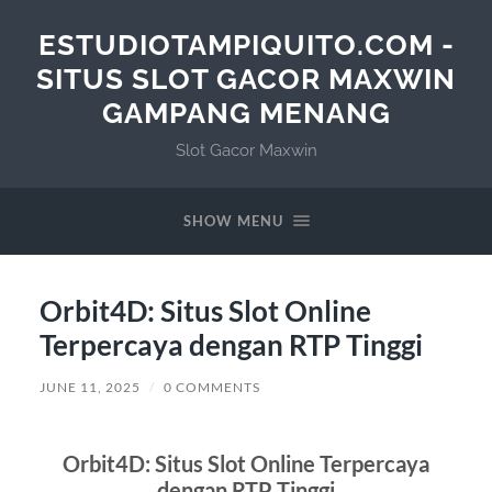
ESTUDIOTAMPIQUITO.COM -
SITUS SLOT GACOR MAXWIN
GAMPANG MENANG
Slot Gacor Maxwin
SHOW MENU
Orbit4D: Situs Slot Online
Terpercaya dengan RTP Tinggi
JUNE 11, 2025
/
0 COMMENTS
Orbit4D: Situs Slot Online Terpercaya
dengan RTP Tinggi