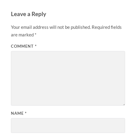
Leave a Reply
Your email address will not be published.
Required fields
are marked
*
COMMENT
*
NAME
*