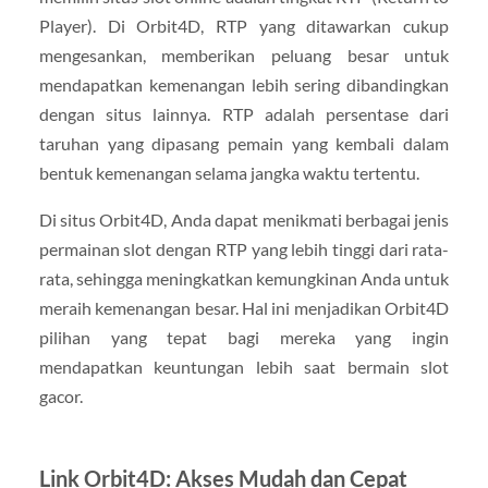
Player). Di Orbit4D, RTP yang ditawarkan cukup
mengesankan, memberikan peluang besar untuk
mendapatkan kemenangan lebih sering dibandingkan
dengan situs lainnya. RTP adalah persentase dari
taruhan yang dipasang pemain yang kembali dalam
bentuk kemenangan selama jangka waktu tertentu.
Di situs Orbit4D, Anda dapat menikmati berbagai jenis
permainan slot dengan RTP yang lebih tinggi dari rata-
rata, sehingga meningkatkan kemungkinan Anda untuk
meraih kemenangan besar. Hal ini menjadikan Orbit4D
pilihan yang tepat bagi mereka yang ingin
mendapatkan keuntungan lebih saat bermain slot
gacor.
Link Orbit4D: Akses Mudah dan Cepat