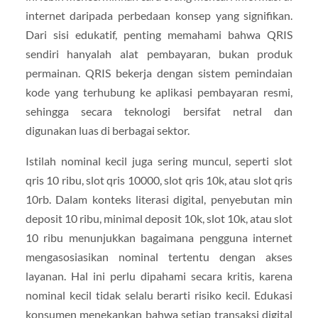
internet daripada perbedaan konsep yang signifikan.
Dari sisi edukatif, penting memahami bahwa QRIS
sendiri hanyalah alat pembayaran, bukan produk
permainan. QRIS bekerja dengan sistem pemindaian
kode yang terhubung ke aplikasi pembayaran resmi,
sehingga secara teknologi bersifat netral dan
digunakan luas di berbagai sektor.
Istilah nominal kecil juga sering muncul, seperti slot
qris 10 ribu, slot qris 10000, slot qris 10k, atau slot qris
10rb. Dalam konteks literasi digital, penyebutan min
deposit 10 ribu, minimal deposit 10k, slot 10k, atau slot
10 ribu menunjukkan bagaimana pengguna internet
mengasosiasikan nominal tertentu dengan akses
layanan. Hal ini perlu dipahami secara kritis, karena
nominal kecil tidak selalu berarti risiko kecil. Edukasi
konsumen menekankan bahwa setiap transaksi digital