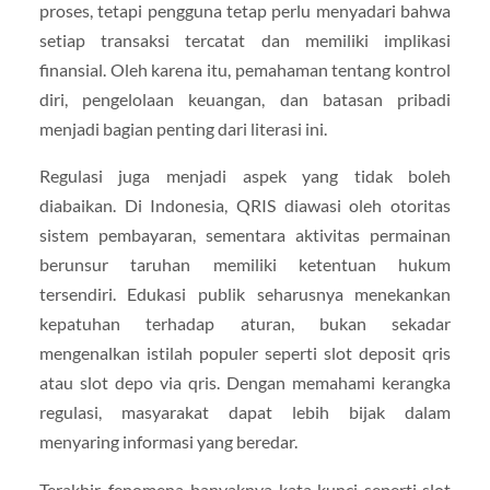
proses, tetapi pengguna tetap perlu menyadari bahwa
setiap transaksi tercatat dan memiliki implikasi
finansial. Oleh karena itu, pemahaman tentang kontrol
diri, pengelolaan keuangan, dan batasan pribadi
menjadi bagian penting dari literasi ini.
Regulasi juga menjadi aspek yang tidak boleh
diabaikan. Di Indonesia, QRIS diawasi oleh otoritas
sistem pembayaran, sementara aktivitas permainan
berunsur taruhan memiliki ketentuan hukum
tersendiri. Edukasi publik seharusnya menekankan
kepatuhan terhadap aturan, bukan sekadar
mengenalkan istilah populer seperti slot deposit qris
atau slot depo via qris. Dengan memahami kerangka
regulasi, masyarakat dapat lebih bijak dalam
menyaring informasi yang beredar.
Terakhir, fenomena banyaknya kata kunci seperti slot