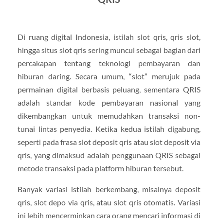
Di ruang digital Indonesia, istilah slot qris, qris slot,
hingga situs slot qris sering muncul sebagai bagian dari
percakapan tentang teknologi pembayaran dan
hiburan daring. Secara umum, “slot” merujuk pada
permainan digital berbasis peluang, sementara QRIS
adalah standar kode pembayaran nasional yang
dikembangkan untuk memudahkan transaksi non-
tunai lintas penyedia. Ketika kedua istilah digabung,
seperti pada frasa slot deposit qris atau slot deposit via
qris, yang dimaksud adalah penggunaan QRIS sebagai
metode transaksi pada platform hiburan tersebut.
Banyak variasi istilah berkembang, misalnya deposit
qris, slot depo via qris, atau slot qris otomatis. Variasi
ini lebih mencerminkan cara orang mencari informasi di