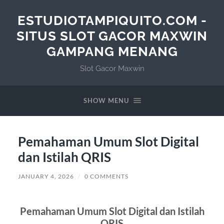
ESTUDIOTAMPIQUITO.COM -
SITUS SLOT GACOR MAXWIN
GAMPANG MENANG
Slot Gacor Maxwin
SHOW MENU
Pemahaman Umum Slot Digital
dan Istilah QRIS
JANUARY 4, 2026
/
0 COMMENTS
Pemahaman Umum Slot Digital dan Istilah
QRIS