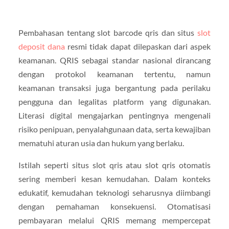
Pembahasan tentang slot barcode qris dan situs
slot
deposit dana
resmi tidak dapat dilepaskan dari aspek
keamanan. QRIS sebagai standar nasional dirancang
dengan protokol keamanan tertentu, namun
keamanan transaksi juga bergantung pada perilaku
pengguna dan legalitas platform yang digunakan.
Literasi digital mengajarkan pentingnya mengenali
risiko penipuan, penyalahgunaan data, serta kewajiban
mematuhi aturan usia dan hukum yang berlaku.
Istilah seperti situs slot qris atau slot qris otomatis
sering memberi kesan kemudahan. Dalam konteks
edukatif, kemudahan teknologi seharusnya diimbangi
dengan pemahaman konsekuensi. Otomatisasi
pembayaran melalui QRIS memang mempercepat