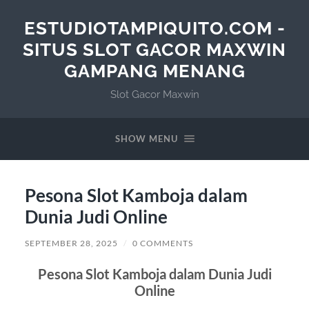
ESTUDIOTAMPIQUITO.COM -
SITUS SLOT GACOR MAXWIN
GAMPANG MENANG
Slot Gacor Maxwin
SHOW MENU
Pesona Slot Kamboja dalam
Dunia Judi Online
SEPTEMBER 28, 2025
/
0 COMMENTS
Pesona Slot Kamboja dalam Dunia Judi
Online