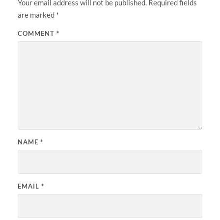
Your email address will not be published.
Required fields
are marked
*
COMMENT
*
NAME
*
EMAIL
*