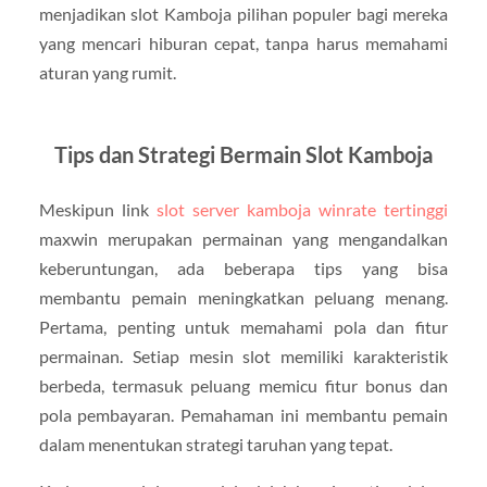
menjadikan slot Kamboja pilihan populer bagi mereka
yang mencari hiburan cepat, tanpa harus memahami
aturan yang rumit.
Tips dan Strategi Bermain Slot Kamboja
Meskipun link
slot server kamboja winrate tertinggi
maxwin merupakan permainan yang mengandalkan
keberuntungan, ada beberapa tips yang bisa
membantu pemain meningkatkan peluang menang.
Pertama, penting untuk memahami pola dan fitur
permainan. Setiap mesin slot memiliki karakteristik
berbeda, termasuk peluang memicu fitur bonus dan
pola pembayaran. Pemahaman ini membantu pemain
dalam menentukan strategi taruhan yang tepat.