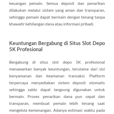
keuangan pemain. Semua deposit dan penarikan
dilakukan melalui sistem yang aman dan transparan,
sehingga pemain dapat bermain dengan tenang tanpa
khawatir kehilangan dana atau informasi pribadi.
Keuntungan Bergabung di Situs Slot Depo
5K Profesional
Bergabung di situs slot depo 5K profesional
menawarkan banyak keuntungan, terutama dari sisi
kenyamanan dan keamanan transaksi. Platform
terpercaya menyediakan sistem deposit otomatis
sehingga saldo dapat langsung digunakan untuk
bermain. Proses penarikan dana pun cepat dan
transparan, membuat pemain lebih tenang saat
mengelola kemenangan. Adanya estimasi waktu pada