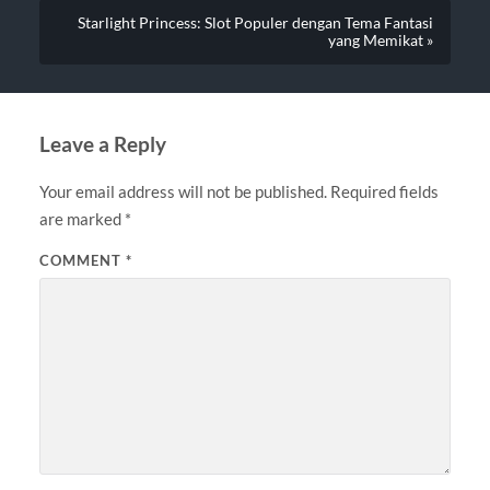
Starlight Princess: Slot Populer dengan Tema Fantasi
yang Memikat »
Leave a Reply
Your email address will not be published.
Required fields
are marked
*
COMMENT
*