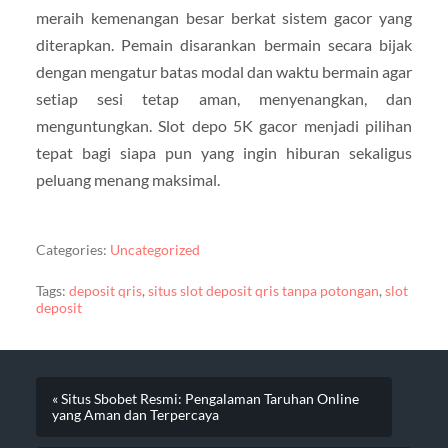
meraih kemenangan besar berkat sistem gacor yang
diterapkan. Pemain disarankan bermain secara bijak
dengan mengatur batas modal dan waktu bermain agar
setiap sesi tetap aman, menyenangkan, dan
menguntungkan. Slot depo 5K gacor menjadi pilihan
tepat bagi siapa pun yang ingin hiburan sekaligus
peluang menang maksimal.
Categories:
Uncategorized
Tags:
deposit qris
,
situs slot deposit qris tanpa potongan
,
slot
deposit
« Situs Sbobet Resmi: Pengalaman Taruhan Online
yang Aman dan Terpercaya