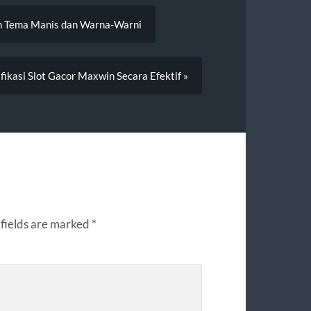
an Tema Manis dan Warna-Warni
ikasi Slot Gacor Maxwin Secara Efektif »
fields are marked
*