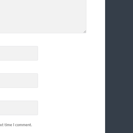
ext time I comment.