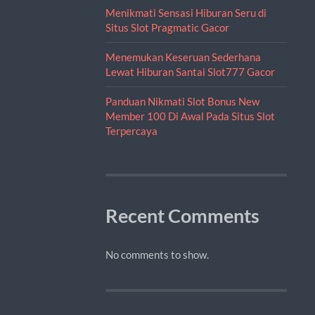
Menikmati Sensasi Hiburan Seru di
Situs Slot Pragmatic Gacor
Menemukan Keseruan Sederhana
Lewat Hiburan Santai Slot777 Gacor
Panduan Nikmati Slot Bonus New
Member 100 Di Awal Pada Situs Slot
Terpercaya
Recent Comments
No comments to show.