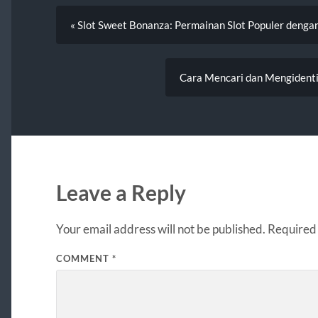
« Slot Sweet Bonanza: Permainan Slot Populer deng
Cara Mencari dan Mengidentif
Leave a Reply
Your email address will not be published.
Required 
COMMENT
*