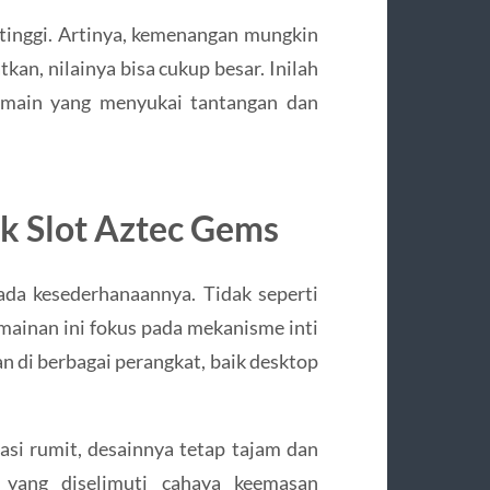
s tinggi. Artinya, kemenangan mungkin
tkan, nilainya bisa cukup besar. Inilah
main yang menyukai tantangan dan
k Slot Aztec Gems
ada kesederhanaannya. Tidak seperti
mainan ini fokus pada mekanisme inti
n di berbagai perangkat, baik desktop
masi rumit, desainnya tetap tajam dan
 yang diselimuti cahaya keemasan