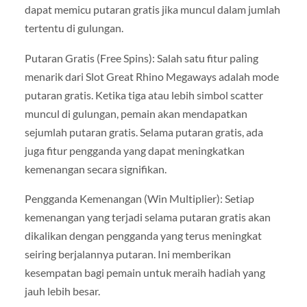
dapat memicu putaran gratis jika muncul dalam jumlah
tertentu di gulungan.
Putaran Gratis (Free Spins): Salah satu fitur paling
menarik dari Slot Great Rhino Megaways adalah mode
putaran gratis. Ketika tiga atau lebih simbol scatter
muncul di gulungan, pemain akan mendapatkan
sejumlah putaran gratis. Selama putaran gratis, ada
juga fitur pengganda yang dapat meningkatkan
kemenangan secara signifikan.
Pengganda Kemenangan (Win Multiplier): Setiap
kemenangan yang terjadi selama putaran gratis akan
dikalikan dengan pengganda yang terus meningkat
seiring berjalannya putaran. Ini memberikan
kesempatan bagi pemain untuk meraih hadiah yang
jauh lebih besar.