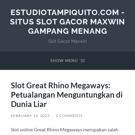
ESTUDIOTAMPIQUITO.COM -
SITUS SLOT GACOR MAXWIN
GAMPANG MENANG
Slot Gacor Maxwin
SHOW MENU
Slot Great Rhino Megaways:
Petualangan Menguntungkan di
Dunia Liar
FEBRUARY 13, 2025
/
0 COMMENTS
Slot online Great Rhino Megaways merupakan salah