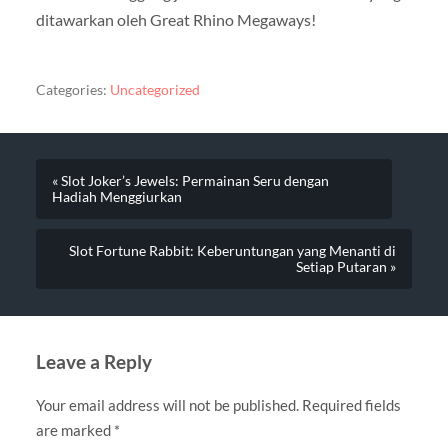
ditawarkan oleh Great Rhino Megaways!
Categories:
Uncategorized
« Slot Joker’s Jewels: Permainan Seru dengan
Hadiah Menggiurkan
Slot Fortune Rabbit: Keberuntungan yang Menanti di
Setiap Putaran »
Leave a Reply
Your email address will not be published.
Required fields
are marked
*