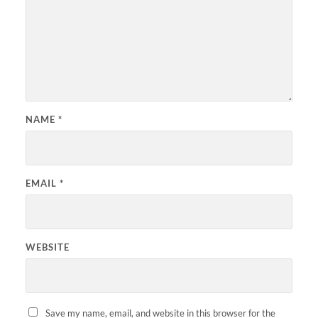
NAME
*
EMAIL
*
WEBSITE
Save my name, email, and website in this browser for the