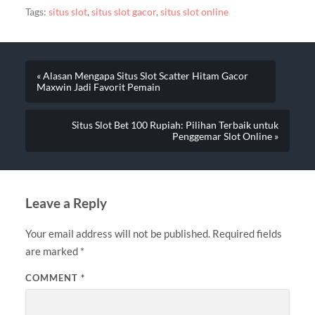
Tags:
situs slot
,
situs slot gacor
,
situs slot online
« Alasan Mengapa Situs Slot Scatter Hitam Gacor
Maxwin Jadi Favorit Pemain
Situs Slot Bet 100 Rupiah: Pilihan Terbaik untuk
Penggemar Slot Online »
Leave a Reply
Your email address will not be published.
Required fields
are marked
*
COMMENT
*