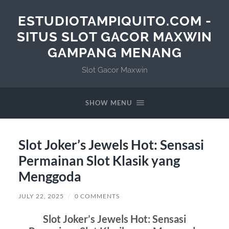
ESTUDIOTAMPIQUITO.COM -
SITUS SLOT GACOR MAXWIN
GAMPANG MENANG
Slot Gacor Maxwin
SHOW MENU
Slot Joker’s Jewels Hot: Sensasi
Permainan Slot Klasik yang
Menggoda
JULY 22, 2025
/
0 COMMENTS
Slot Joker’s Jewels Hot: Sensasi