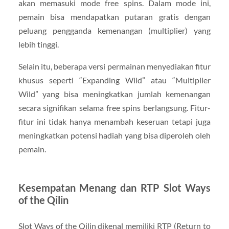
akan memasuki mode free spins. Dalam mode ini,
pemain bisa mendapatkan putaran gratis dengan
peluang pengganda kemenangan (multiplier) yang
lebih tinggi.
Selain itu, beberapa versi permainan menyediakan fitur
khusus seperti “Expanding Wild” atau “Multiplier
Wild” yang bisa meningkatkan jumlah kemenangan
secara signifikan selama free spins berlangsung. Fitur-
fitur ini tidak hanya menambah keseruan tetapi juga
meningkatkan potensi hadiah yang bisa diperoleh oleh
pemain.
Kesempatan Menang dan RTP Slot Ways
of the Qilin
Slot Ways of the Qilin dikenal memiliki RTP (Return to