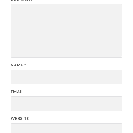
NAME
*
EMAIL
*
WEBSITE