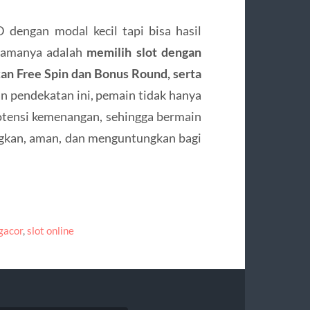
 dengan modal kecil tapi bisa hasil
utamanya adalah
memilih slot dengan
an Free Spin dan Bonus Round, serta
n pendekatan ini, pemain tidak hanya
potensi kemenangan, sehingga bermain
gkan, aman, dan menguntungkan bagi
 gacor
,
slot online