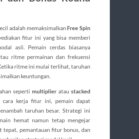
 kecil adalah memaksimalkan
Free Spin
ediakan fitur ini yang bisa memberi
dal asli. Pemain cerdas biasanya
tau ritme permainan dan frekuensi
tika ritme ini mulai terlihat, taruhan
simalkan keuntungan.
bahan seperti
multiplier
atau
stacked
ara kerja fitur ini, pemain dapat
nambah taruhan besar. Strategi ini
ermain hemat namun tetap mengejar
 tepat, pemantauan fitur bonus, dan