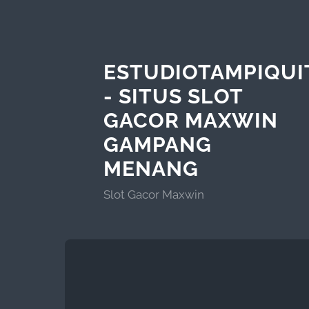
ESTUDIOTAMPIQUI
- SITUS SLOT
GACOR MAXWIN
GAMPANG
MENANG
Slot Gacor Maxwin