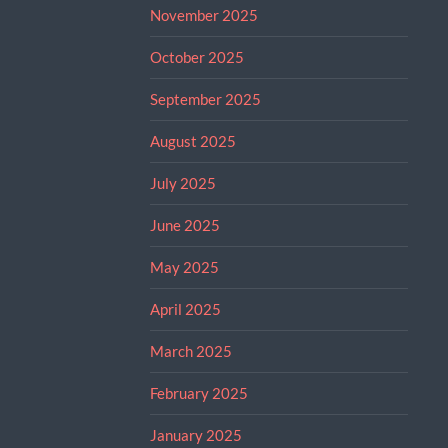
November 2025
October 2025
September 2025
August 2025
July 2025
June 2025
May 2025
April 2025
March 2025
February 2025
January 2025