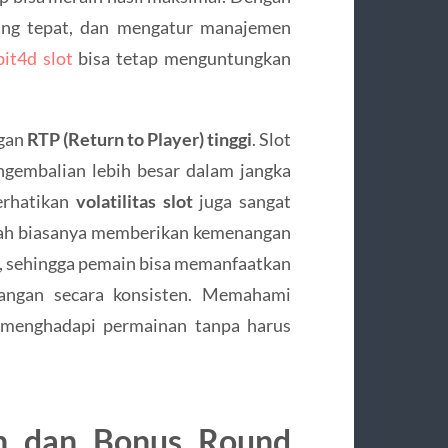
ng tepat, dan mengatur manajemen
bit4d slot
bisa tetap menguntungkan
ngan
RTP (Return to Player) tinggi
. Slot
gembalian lebih besar dalam jangka
perhatikan
volatilitas slot
juga sangat
ngah biasanya memberikan kemenangan
ng, sehingga pemain bisa memanfaatkan
ngan secara konsisten. Memahami
p menghadapi permainan tanpa harus
n dan Bonus Round