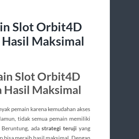
ain Slot Orbit4D
a Hasil Maksimal
ain Slot Orbit4D
a Hasil Maksimal
banyak pemain karena kemudahan akses
Namun, tidak semua pemain memiliki
. Beruntung, ada
strategi teruji
yang
 bisa meraih hasil maksimal. Dengan