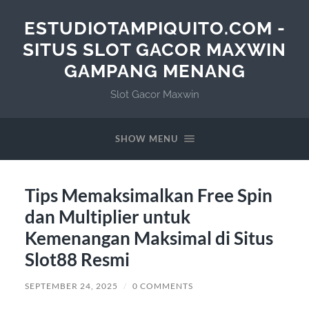
ESTUDIOTAMPIQUITO.COM -
SITUS SLOT GACOR MAXWIN
GAMPANG MENANG
Slot Gacor Maxwin
SHOW MENU
Tips Memaksimalkan Free Spin
dan Multiplier untuk
Kemenangan Maksimal di Situs
Slot88 Resmi
SEPTEMBER 24, 2025
/
0 COMMENTS