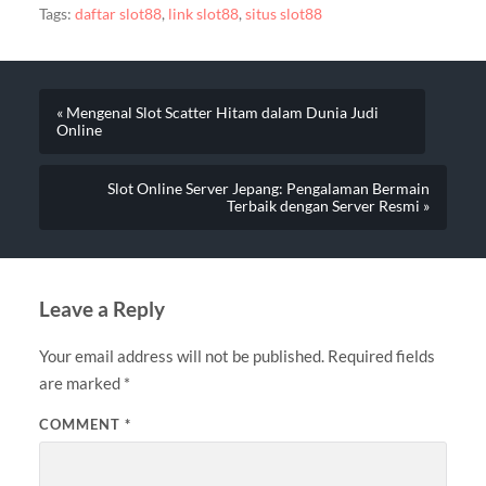
Tags:
daftar slot88
,
link slot88
,
situs slot88
« Mengenal Slot Scatter Hitam dalam Dunia Judi
Online
Slot Online Server Jepang: Pengalaman Bermain
Terbaik dengan Server Resmi »
Leave a Reply
Your email address will not be published.
Required fields
are marked
*
COMMENT
*