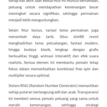
setiap kali aktif. Saat kedua fitur ini muncul bersamaan,
peluang untuk mendapatkan kemenangan besar
meningkat secara signifikan, sehingga permainan
menjadi lebih menguntungkan.
Selain fitur bonus, variasi tema permainan juga
menambah daya tarik. Situs slot88 resmi
menghadirkan tema petualangan, fantasi modern,
hingga budaya klasik, lengkap dengan grafis
berkualitas tinggi, animasi interaktif, dan efek suara
realistis. Semua elemen ini membantu pemain tetap
fokus dalam memanfaatkan kombinasi free spin dan
multiplier secara optimal.
Sistem RNG (Random Number Generator) memastikan
setiap putaran berlangsung adil dan acak. Transparansi
ini memberi semua pemain peluang yang sama untuk
meraih kemenangan, sehingga strategi