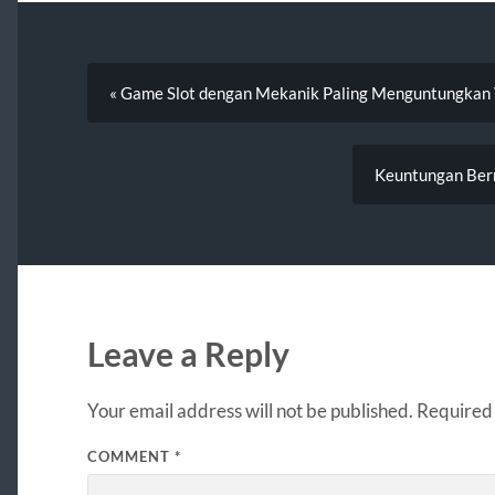
« Game Slot dengan Mekanik Paling Menguntungkan 
Keuntungan Ber
Leave a Reply
Your email address will not be published.
Required 
COMMENT
*