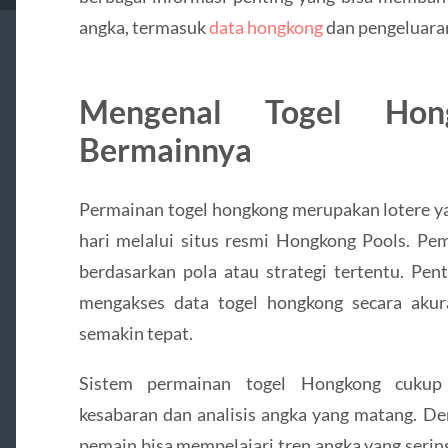
angka, termasuk
data hongkong
dan pengeluaran
Mengenal Togel Ho
Bermainnya
Permainan togel hongkong merupakan lotere y
hari melalui situs resmi Hongkong Pools. P
berdasarkan pola atau strategi tertentu. Pen
mengakses data togel hongkong secara akur
semakin tepat.
Sistem permainan togel Hongkong cuku
kesabaran dan analisis angka yang matang. De
pemain bisa mempelajari tren angka yang seri