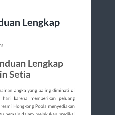
duan Lengkap
TS
anduan Lengkap
n Setia
ainan angka yang paling diminati di
ap hari karena memberikan peluang
s resmi Hongkong Pools menyediakan
tu pemain dalam melakukan prediksi