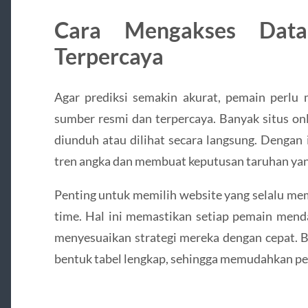
Cara Mengakses Data
Terpercaya
Agar prediksi semakin akurat, pemain perlu 
sumber resmi dan terpercaya. Banyak situs on
diunduh atau dilihat secara langsung. Dengan
tren angka dan membuat keputusan taruhan yang
Penting untuk memilih website yang selalu mem
time. Hal ini memastikan setiap pemain mend
menyesuaikan strategi mereka dengan cepat. 
bentuk tabel lengkap, sehingga memudahkan pe