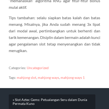
“memanaskan” algoritma RNG agar fitur-fitur bonus
mulai aktif.
Tips tambahan: selalu siapkan batas kalah dan batas
menang. Misalnya, jika Anda sudah menang 3x lipat
dari modal awal, pertimbangkan untuk berhenti dan
tarik kemenangan. Disiplin dalam bermain adalah kunci
agar pengalaman slot tetap menyenangkan dan tidak
merugikan.
Categories:
Uncategorized
Tags:
mahjong slot
,
mahjong ways
,
mahjong ways 1
« Slot Aztec Gems: Petualangan Seru dalam Dunia
Permata Kuno