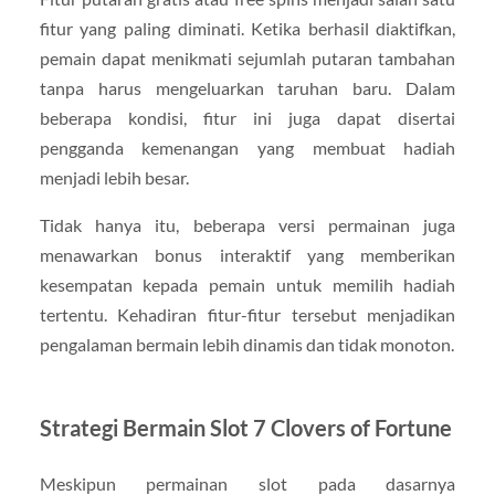
fitur yang paling diminati. Ketika berhasil diaktifkan,
pemain dapat menikmati sejumlah putaran tambahan
tanpa harus mengeluarkan taruhan baru. Dalam
beberapa kondisi, fitur ini juga dapat disertai
pengganda kemenangan yang membuat hadiah
menjadi lebih besar.
Tidak hanya itu, beberapa versi permainan juga
menawarkan bonus interaktif yang memberikan
kesempatan kepada pemain untuk memilih hadiah
tertentu. Kehadiran fitur-fitur tersebut menjadikan
pengalaman bermain lebih dinamis dan tidak monoton.
Strategi Bermain Slot 7 Clovers of Fortune
Meskipun permainan slot pada dasarnya