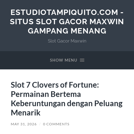
ESTUDIOTAMPIQUITO.COM -
SITUS SLOT GACOR MAXWIN
GAMPANG MENANG
Slot Gacor Maxwin
SHOW MENU
Slot 7 Clovers of Fortune:
Permainan Bertema
Keberuntungan dengan Peluang
Menarik
MAY 31, 2026
/
0 COMMENTS