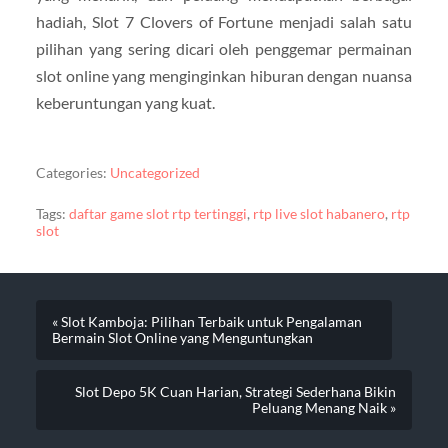
hadiah, Slot 7 Clovers of Fortune menjadi salah satu
pilihan yang sering dicari oleh penggemar permainan
slot online yang menginginkan hiburan dengan nuansa
keberuntungan yang kuat.
Categories:
Uncategorized
Tags:
daftar game slot rtp tertinggi
,
rtp live slot habanero
,
rtp
slot
« Slot Kamboja: Pilihan Terbaik untuk Pengalaman
Bermain Slot Online yang Menguntungkan
Slot Depo 5K Cuan Harian, Strategi Sederhana Bikin
Peluang Menang Naik »