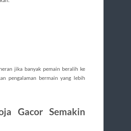
akan:
heran jika banyak pemain beralih ke
kan pengalaman bermain yang lebih
oja Gacor Semakin