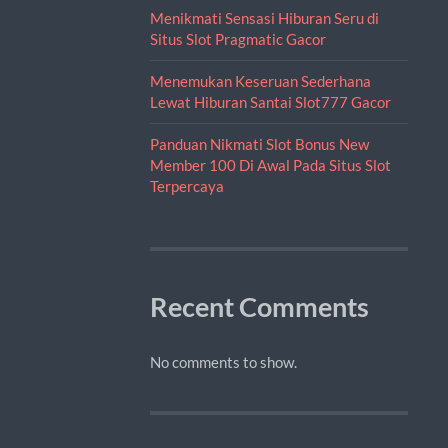
Menikmati Sensasi Hiburan Seru di
Situs Slot Pragmatic Gacor
Menemukan Keseruan Sederhana
Lewat Hiburan Santai Slot777 Gacor
Panduan Nikmati Slot Bonus New
Member 100 Di Awal Pada Situs Slot
Terpercaya
Recent Comments
No comments to show.