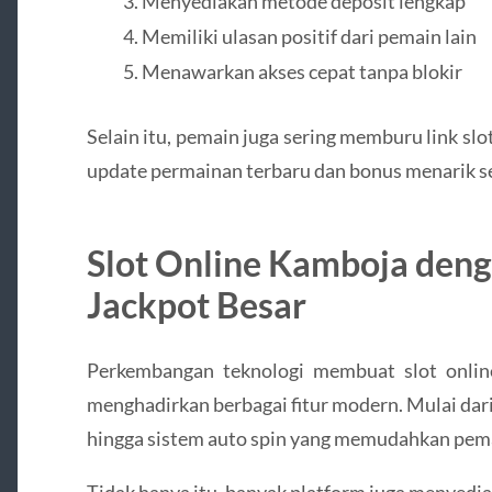
Menyediakan metode deposit lengkap
Memiliki ulasan positif dari pemain lain
Menawarkan akses cepat tanpa blokir
Selain itu, pemain juga sering memburu link sl
update permainan terbaru dan bonus menarik se
Slot Online Kamboja deng
Jackpot Besar
Perkembangan teknologi membuat slot onlin
menghadirkan berbagai fitur modern. Mulai dari
hingga sistem auto spin yang memudahkan pem