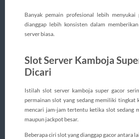
Banyak pemain profesional lebih menyukai 
dianggap lebih konsisten dalam memberika
server biasa.
Slot Server Kamboja Supe
Dicari
Istilah slot server kamboja super gacor se
permainan slot yang sedang memiliki tingkat 
mencari jam-jam tertentu ketika slot sedang 
maupun jackpot besar.
Beberapa ciri slot yang dianggap gacor antara la