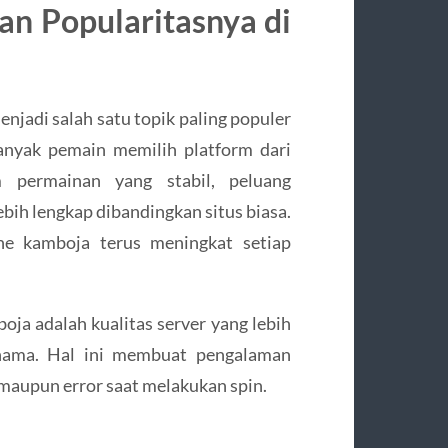
n Popularitasnya di
njadi salah satu topik paling populer
Banyak pemain memilih platform dari
 permainan yang stabil, peluang
bih lengkap dibandingkan situs biasa.
ine kamboja terus meningkat setiap
oja adalah kualitas server yang lebih
rnama. Hal ini membuat pengalaman
 maupun error saat melakukan spin.